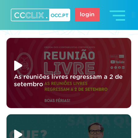
Skip
to
login
content
CCCLIX – OCC.pt
As reuniões livres regressam a 2 de
setembro