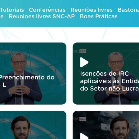
Tutoriais
Conferências
Reuniões livres
Bastoná
ue
Reunioes livres SNC-AP
Boas Práticas
Isenções de IRC
 Preenchimento do
aplicáveis às Enti
 L
do Setor não Lucra