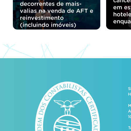
cance
decorrentes de mais-
em es
valias na venda de AFT e
hotele
reinvestimento
enqua
(incluindo imóveis)
S
H
M
A
1
T