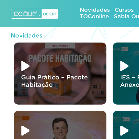
Skip
Novidades
Cursos
to
TOConline
Sabia Q
content
CCCLIX – OCC.pt
Novidades
Guia Prático – Pacote
IES –
Habitação
Anexo