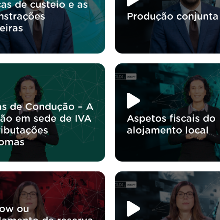
as de custeio e as
strações
Produção conjunta
eiras
as de Condução – A
ão em sede de IVA
Aspetos fiscais do
ributações
alojamento local
nomas
ow ou