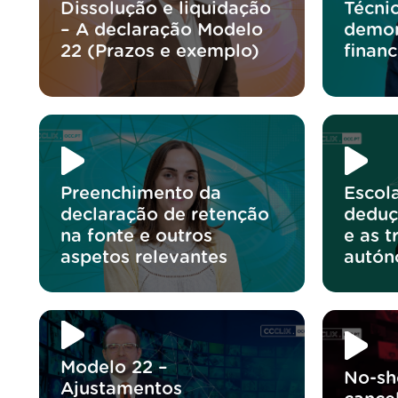
Dissolução e liquidação
Técnic
– A declaração Modelo
demon
22 (Prazos e exemplo)
financ
Preenchimento da
Escol
declaração de retenção
deduç
na fonte e outros
e as t
aspetos relevantes
autó
Modelo 22 –
No-sh
Ajustamentos