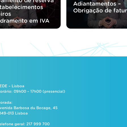
lamento de reserva
Adiantamentos –
tabelecimentos
Obrigação de fatu
iros
dramento em IVA
EDE – Lisboa
orário: 09h00 – 17h00 (presencial)
orada:
venida Barbosa du Bocage, 45
049-013 Lisboa
elefone geral: 217 999 700