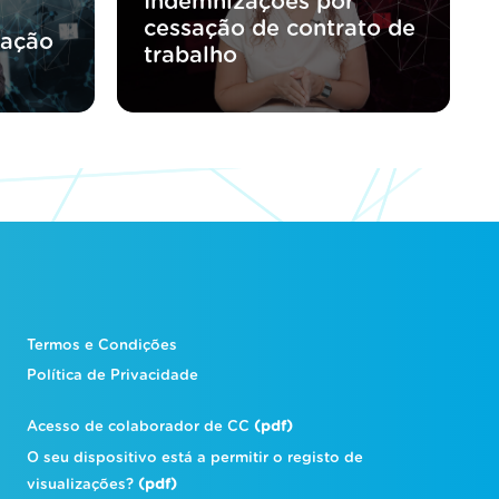
Indemnizações por
cessação de contrato de
ração
trabalho
Termos e Condições
Política de Privacidade
Acesso de colaborador de CC
(pdf)
O seu dispositivo está a permitir o registo de
visualizações?
(pdf)