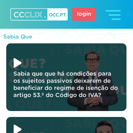
Skip
to
login
content
CCCLIX – OCC.pt
Sabia Que
Sabia que que há condições para
os sujeitos passivos deixarem de
beneficiar do regime de isenção do
artigo 53.º do Código do IVA?