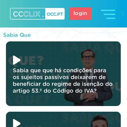
Skip
to
login
content
CCCLIX – OCC.pt
Sabia Que
Sabia que que há condições para
os sujeitos passivos deixarem de
beneficiar do regime de isenção do
artigo 53.º do Código do IVA?