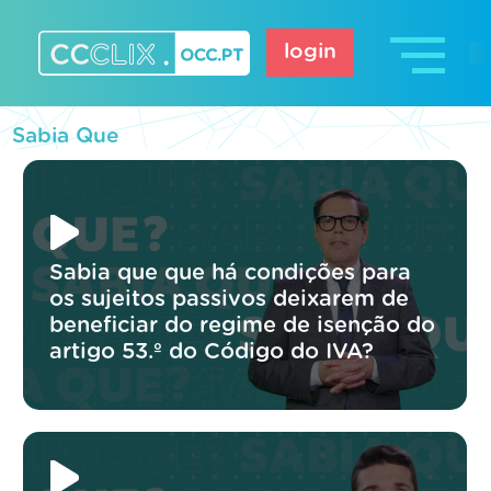
Skip
to
login
content
CCCLIX – OCC.pt
Sabia Que
Sabia que que há condições para
os sujeitos passivos deixarem de
beneficiar do regime de isenção do
artigo 53.º do Código do IVA?