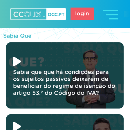
Skip
to
login
content
CCCLIX – OCC.pt
Sabia Que
Sabia que que há condições para
os sujeitos passivos deixarem de
beneficiar do regime de isenção do
artigo 53.º do Código do IVA?