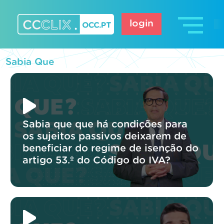
Skip
to
login
content
CCCLIX – OCC.pt
Sabia Que
Sabia que que há condições para
os sujeitos passivos deixarem de
beneficiar do regime de isenção do
artigo 53.º do Código do IVA?