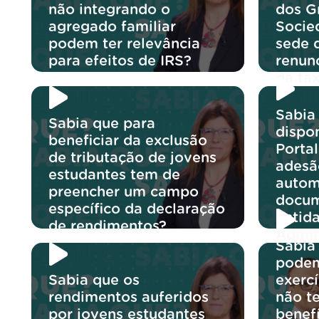
não integrando o
dos G
agregado familiar
Socie
podem ter relevância
sede 
para efeitos de IRS?
renun
da ta
Sabia 
Sabia que para
dispon
beneficiar da exclusão
Portal
de tributação de jovens
adesã
estudantes tem de
autom
preencher um campo
docum
específico da declaração
entid
de rendimentos?
Admin
Sabia
podem
Sabia que os
exerc
rendimentos auferidos
não t
por jovens estudantes
benef