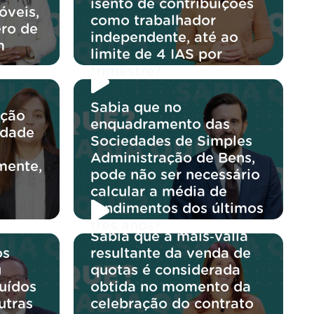
isento de contribuições
óveis,
como trabalhador
ro de
independente, até ao
m
limite de 4 IAS por
trimestre?
Sabia que no
ação
enquadramento das
edade
Sociedades de Simples
Administração de Bens,
mente,
pode não ser necessário
calcular a média de
rendimentos dos últimos
três anos?
Sabia que a mais‑valia
os
resultante da venda de
u
quotas é considerada
buídos
obtida no momento da
utras
celebração do contrato