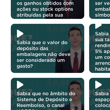
os ganhos obtidos com
ser v
ações ou stock options
embal
atribuídas pela sua
símbo
entidade patronal?
120 di
Sabia
sua t
Sabia que o valor do
rendi
depósito das
5% ap
embalagens não deve
um co
ser considerado um
arren
gasto?
habit
duraç
Sabia que no âmbito do
Sabia
Sistema de Depósito e
espaç
Reembolso, o canal
coloc