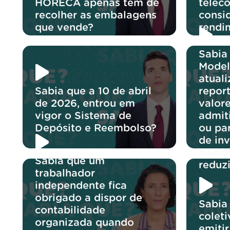
HORECA apenas tem de
telec
recolher as embalagens
consi
que vende?
rendi
Sabia
Model
atuali
Sabia que a 10 de abril
report
de 2026, entrou em
valore
vigor o Sistema de
admit
Depósito e Reembolso?
ou pa
de in
sujeit
Sabia que um
reduz
trabalhador
independente fica
obrigado a dispor de
Sabia
contabilidade
colet
organizada quando
emitir