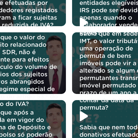
te efetuadas por
entidades elegívei
dedores registados
IRS pode ser devi
am a ficar sujeitas
apenas quando o
a reduzida de IVA?
colaborador vende
ações?
Sabia que em sede
 que o valor do
IMT, o valor tribut
ito relacionado
uma operação de
 SDR, não é
permuta de bens
nte para efeitos
imóveis pode vir a
lculo do volume de
alterado se algum
ios dos sujeitos
permutantes transm
vos abrangidos
imóvel permutado
regime especial de
prazo de um ano a
o do artigo 53.º do
contar da data da
o do IVA?
permuta?
 que após a
da em vigor do
ma de Depósito e
Sabia que nem tod
olso só poderão
donativos efetuad