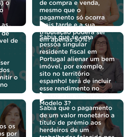
s) o
de compra e venda,
do
mesmo que o
pagamento só ocorra
 as
mais tarde e a sua
tributação poderá ser
 de
Sabia que se uma
em apenas 50%?
ável de
pessoa singular
residente fiscal em
Portugal alienar um bem
 ser
imóvel, por exemplo,
 dos
sito no território
itir o
espanhol terá de incluir
 no
esse rendimento no
Anexo J da declaração
Modelo 3?
Sabia que o pagamento
de um valor monetário a
título de prémio aos
os os
herdeiros de um
os por