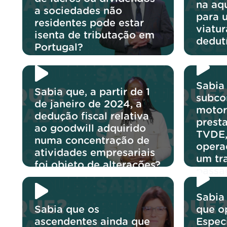
na aq
a sociedades não
para 
residentes pode estar
viatu
isenta de tributação em
dedut
Portugal?
Sabia
Sabia que, a partir de 1
subco
de janeiro de 2024, a
motor
dedução fiscal relativa
prest
ao goodwill adquirido
TVDE,
numa concentração de
opera
atividades empresariais
um tr
foi objeto de alterações?
passa
Sabia
Sabia que os
que o
ascendentes ainda que
Espec