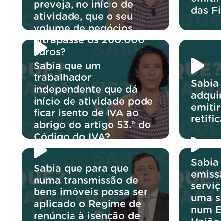
preveja, no início de
das F
atividade, que o seu
volume de negócios
ultrapasse os 200.000
euros?
Sabia que um
trabalhador
Sabia
independente que dá
adqui
início de atividade pode
emiti
ficar isento de IVA ao
retifi
abrigo do artigo 53.º do
Código do IVA?
Sabia
Sabia que para que
emiss
numa transmissão de
servi
bens imóveis possa ser
uma s
aplicado o Regime de
num E
renúncia à isenção de