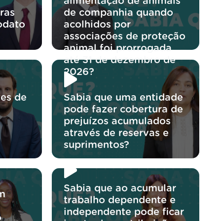
alimentação de animais
ras
de companhia quando
odato
acolhidos por
associações de proteção
animal foi prorrogada
até 31 de dezembro de
2026?
tes de
Sabia que uma entidade
pode fazer cobertura de
prejuízos acumulados
através de reservas e
suprimentos?
Sabia que ao acumular
um
trabalho dependente e
independente pode ficar
o