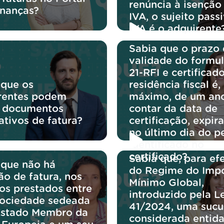
renúncia à isenção
inanças?
IVA, o sujeito pass
IVA é o adquirente
Sabia que o prazo
validade do formul
21-RFI e certificad
 que os
residência fiscal é,
rentes podem
máximo, de um an
r documentos
contar da data de
cativos de fatura?
certificação, expir
no último dia do p
identificado no
certificado?
Sabia que, para efe
 que não há
do Regime do Imp
ão de fatura, nos
Mínimo Global,
ços prestados entre
introduzido pela Le
ociedade sedeada
41/2024, uma sucu
stado Membro da
considerada entida