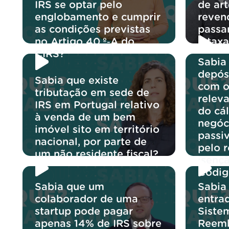
IRS se optar pelo
de ar
englobamento e cumprir
reven
as condições previstas
passar
no Artigo 40.º‑A do
à tax
CIRS?
Sabia
depós
Sabia que existe
com o
tributação em sede de
releva
IRS em Portugal relativo
do cá
à venda de um bem
negóc
imóvel sito em território
passi
nacional, por parte de
pelo 
um não residente fiscal?
isençã
Códig
Sabia que um
Sabia
colaborador de uma
entra
startup pode pagar
Siste
apenas 14% de IRS sobre
Reemb