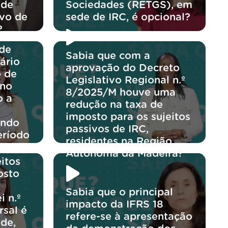
 de
Sociedades (RETGS), em
ivo de
sede de IRC, é opcional?
?
 de
Sabia que com a
ário
aprovação do Decreto
o de
Legislativo Regional n.º
 no
8/2025/M houve uma
o a
redução na taxa de
imposto para os sujeitos
ando
passivos de IRC,
eríodo
residentes na Região
Autónoma da Madeira?
itos
osto
Sabia que o principal
i n.º
impacto da IFRS 18
rsal é
refere-se à apresentação
de,