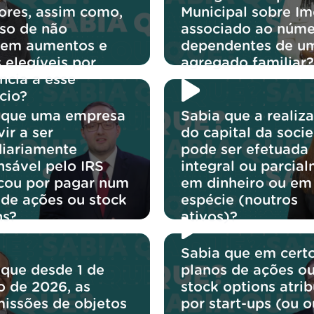
iores, assim como,
Municipal sobre Im
so de não
associado ao núme
irem aumentos e
dependentes de u
 elegíveis por
agregado familiar?
ncia a esse
cio?
 que uma empresa
Sabia que a realiz
ir a ser
do capital da soci
diariamente
pode ser efetuada
nsável pelo IRS
integral ou parcial
icou por pagar num
em dinheiro ou em
 de ações ou stock
espécie (noutros
ns?
ativos)?
Sabia que em cert
 que desde 1 de
planos de ações o
o de 2026, as
stock options atri
missões de objetos
por start-ups (ou o