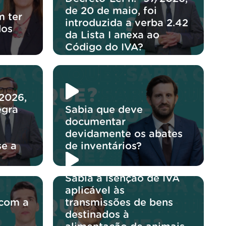
de 20 de maio, foi
 ter
introduzida a verba 2.42
dos
da Lista I anexa ao
Código do IVA?
/2026,
egra
Sabia que deve
documentar
devidamente os abates
se a
de inventários?
Sabia a isenção de IVA
aplicável às
 com a
transmissões de bens
destinados à