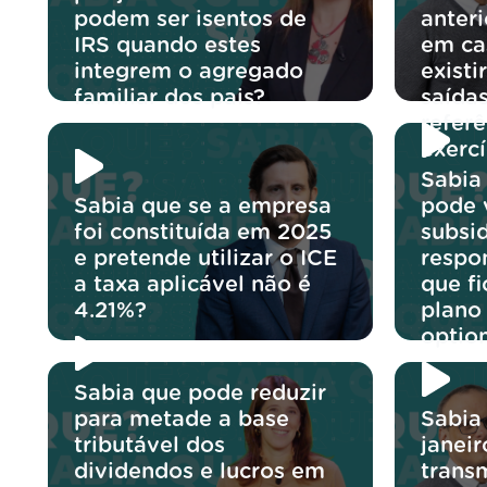
podem ser isentos de
anter
IRS quando estes
em ca
integrem o agregado
exist
familiar dos pais?
saídas
referê
exercí
Sabia
Sabia que se a empresa
pode v
foi constituída em 2025
subsi
e pretende utilizar o ICE
respo
a taxa aplicável não é
que f
4.21%?
plano
optio
Sabia que pode reduzir
para metade a base
Sabia
tributável dos
janeir
dividendos e lucros em
trans