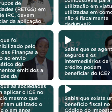
combustíveis para
rupos de
utilização em viatu
dades (RETGS) em
utilizadas em com
de IRC, devem
não é fiscalmente
ciar da aplicação
dedutível?
xa reduzida de IRC?
que foi
ibilizado pelo
Sabia que os agen
 das Finanças a
seguros e os
o ao envio
intermediários de
ático dos
crédito podem
entos emitidos a
beneficiar do ICE?
ades da
istração Pública?
 que as sociedades
 aplicar o ICE no
ício mesmo que
Sabia que existe 
enham utilizado o
benefício fiscal no
ício em anos
Código do Impost