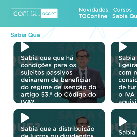
Skip
Novidades
Cursos
to
TOConline
Sabia Q
content
CCCLIX – OCC.pt
Sabia Que
Sabia que que há
Sabia
condições para os
ligei
sujeitos passivos
com m
deixarem de beneficiar
consi
do regime de isenção do
de tu
artigo 53.º do Código do
o IVA
IVA?
aquis
Sabia que a distribuição
Sabia
de lucros ou dividendos