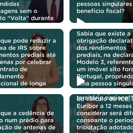
endidas
pessoas singulares
agens sem o
benefício fiscal?
lo “Volta” durante
as?
Sabia que existe a
 que pode reduzir a
obrigação declarat
axa de IRS sobre
dos rendimentos
mentos prediais até
prediais, na decla
enas por celebrar
Modelo 3, referent
ntrato de
um imóvel sito for
damento
Portugal, propried
acional de longa
uma pessoa singul
ão?
residente fiscal no
Sabia que para efe
território nacional
do cálculo do ICE, 
Euribor a 12 meses
 que a cedência de
considerar será dif
o num prédio para
consoante o perío
ação de antenas de
tributação adotado