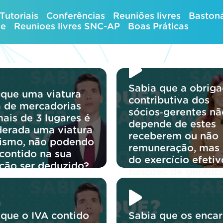
Tutoriais
Conferências
Reuniões livres
Bastoná
ue
Reunioes livres SNC-AP
Boas Práticas
Sabia que a obrig
 que uma viatura
contributiva dos
ra de mercadorias
sócios‑gerentes nã
ais de 3 lugares é
depende de estes
derada uma viatura
receberem ou não
rismo, não podendo
remuneração, mas
 contido na sua
do exercício efetiv
ição ser deduzido?
funções de gerênci
 que o IVA contido
Sabia que os enca