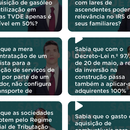
uisição de gasóleo
com lares de
utilização em
ascendentes podem
ras TVDE apenas é
relevância no IRS 
ível em 50%?
seus familiares?
 que a mera
Sabia que com o
ntratação de um
Decreto-Lei n.º 97
ista para a
de 20 de maio, a r
ação de serviços de
da inversão na
 por parte de um
construção passa
dor, não configura
também a aplicar-
ansporte de
adquirentes 100%
geiros?
isentos?
 que as sociedades
Sabia que o gasto
ptem pelo Regime
aquisição de
ial de Tributação