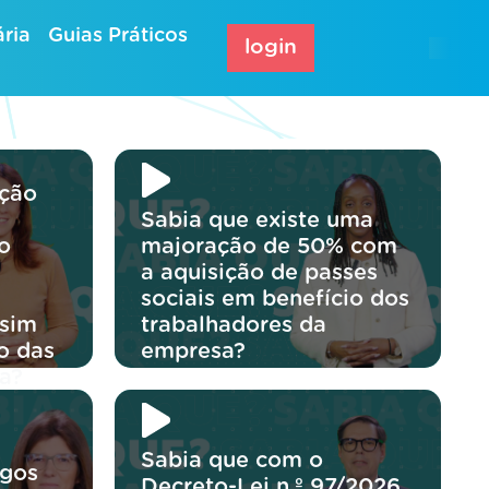
ria
Guias Práticos
login
ação
Sabia que existe uma
o
majoração de 50% com
a aquisição de passes
sociais em benefício dos
 sim
trabalhadores da
o das
empresa?
a?
Sabia que com o
rgos
Decreto-Lei n.º 97/2026,