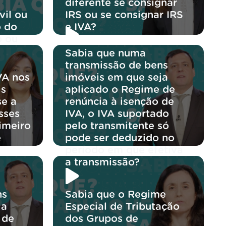
diferente se consignar
vil ou
IRS ou se consignar IRS
o do
e IVA?
o ou
Sabia que numa
transmissão de bens
VA nos
imóveis em que seja
is
aplicado o Regime de
se a
renúncia à isenção de
sses
IVA, o IVA suportado
rimeiro
pelo transmitente só
e
pode ser deduzido no
período em que efetiva
a transmissão?
ns
Sabia que o Regime
ja
Especial de Tributação
 de
dos Grupos de