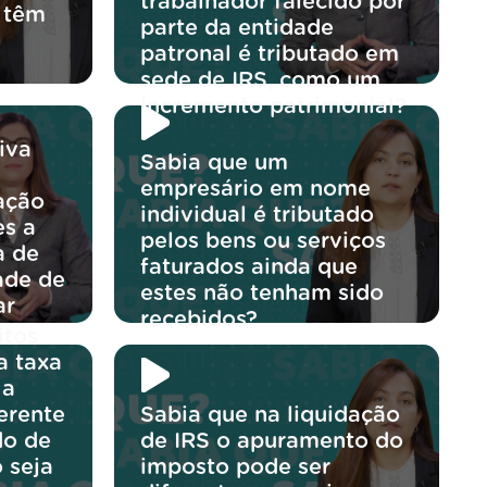
trabalhador falecido por
 têm
parte da entidade
patronal é tributado em
sede de IRS, como um
incremento patrimonial?
iva
Sabia que um
empresário em nome
ração
individual é tributado
es a
pelos bens ou serviços
a de
faturados ainda que
ade de
estes não tenham sido
ar
recebidos?
itos
?
a taxa
 a
erente
Sabia que na liquidação
do de
de IRS o apuramento do
 seja
imposto pode ser