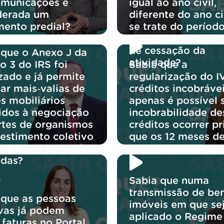
omunicações é
igual ao ano civil,
derada um
diferente do ano ci
mento predial?
se trate do períod
início de tributaçã
de cessação da
 que o Anexo J da
atividade?
o 3 do IRS foi
Sabia que a
zado e já permite
regularização do I
ar mais‑valias de
créditos incobráve
s mobiliários
apenas é possível 
idos à negociação
incobrabilidade de
rtes de organismos
créditos ocorrer p
vestimento coletivo
que os 12 meses d
os a taxas mais
mora?
idas?
Sabia que numa
transmissão de be
 que as pessoas
imóveis em que se
ivas já podem
aplicado o Regime
 faturas no Portal