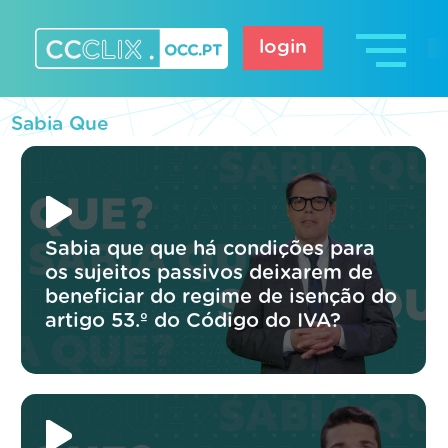
Skip
to
login
content
CCCLIX – OCC.pt
Sabia Que
Sabia que que há condições para
os sujeitos passivos deixarem de
beneficiar do regime de isenção do
artigo 53.º do Código do IVA?