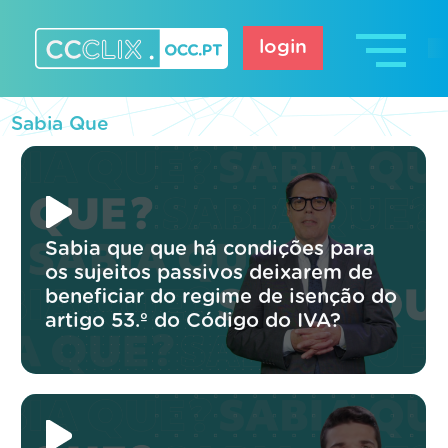
Skip
to
login
content
CCCLIX – OCC.pt
Sabia Que
Sabia que que há condições para
os sujeitos passivos deixarem de
beneficiar do regime de isenção do
artigo 53.º do Código do IVA?