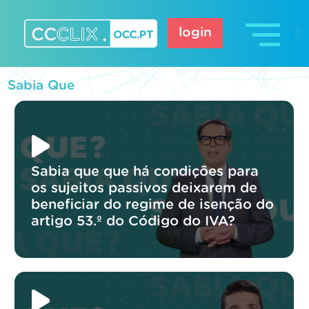
Skip
to
login
content
CCCLIX – OCC.pt
Sabia Que
Sabia que que há condições para
os sujeitos passivos deixarem de
beneficiar do regime de isenção do
artigo 53.º do Código do IVA?