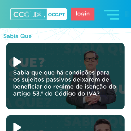
Skip
to
login
content
CCCLIX – OCC.pt
Sabia Que
Sabia que que há condições para
os sujeitos passivos deixarem de
beneficiar do regime de isenção do
artigo 53.º do Código do IVA?