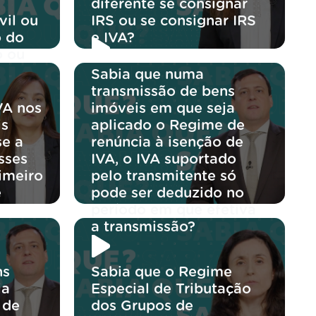
diferente se consignar
vil ou
IRS ou se consignar IRS
o do
e IVA?
o ou
Sabia que numa
transmissão de bens
VA nos
imóveis em que seja
is
aplicado o Regime de
se a
renúncia à isenção de
sses
IVA, o IVA suportado
rimeiro
pelo transmitente só
e
pode ser deduzido no
período em que efetiva
a transmissão?
ns
Sabia que o Regime
ja
Especial de Tributação
 de
dos Grupos de