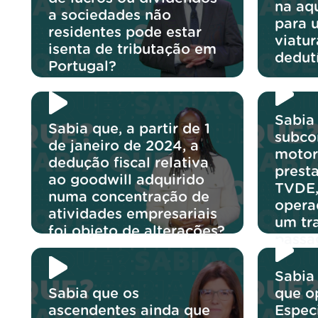
na aq
a sociedades não
para 
residentes pode estar
viatu
isenta de tributação em
dedut
Portugal?
Sabia
Sabia que, a partir de 1
subco
de janeiro de 2024, a
motor
dedução fiscal relativa
prest
ao goodwill adquirido
TVDE,
numa concentração de
opera
atividades empresariais
um tr
foi objeto de alterações?
passa
Sabia
Sabia que os
que o
ascendentes ainda que
Espec