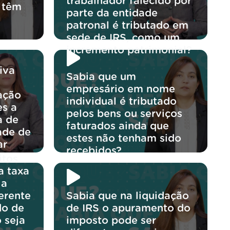
trabalhador falecido por
 têm
parte da entidade
patronal é tributado em
sede de IRS, como um
incremento patrimonial?
iva
Sabia que um
empresário em nome
ração
individual é tributado
es a
pelos bens ou serviços
a de
faturados ainda que
ade de
estes não tenham sido
ar
recebidos?
itos
?
a taxa
 a
erente
Sabia que na liquidação
do de
de IRS o apuramento do
 seja
imposto pode ser