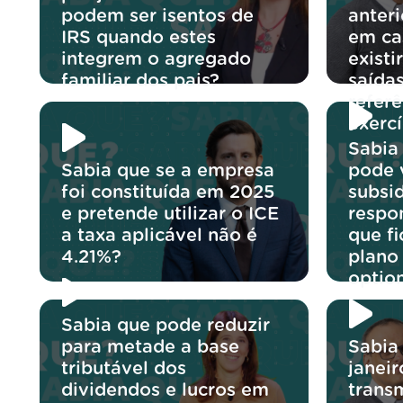
podem ser isentos de
anter
IRS quando estes
em ca
integrem o agregado
exist
familiar dos pais?
saídas
referê
exercí
Sabia
Sabia que se a empresa
pode v
foi constituída em 2025
subsi
e pretende utilizar o ICE
respo
a taxa aplicável não é
que f
4.21%?
plano
optio
Sabia que pode reduzir
para metade a base
Sabia
tributável dos
janeir
dividendos e lucros em
trans