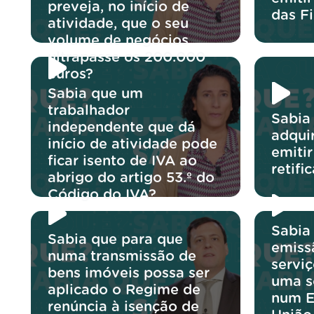
preveja, no início de
das F
atividade, que o seu
volume de negócios
ultrapasse os 200.000
euros?
Sabia que um
trabalhador
Sabia
independente que dá
adqui
início de atividade pode
emiti
ficar isento de IVA ao
retifi
abrigo do artigo 53.º do
Código do IVA?
Sabia
Sabia que para que
emiss
numa transmissão de
servi
bens imóveis possa ser
uma s
aplicado o Regime de
num E
renúncia à isenção de