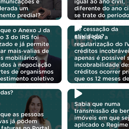
omunicações é
igual ao ano civil,
derada um
diferente do ano ci
mento predial?
se trate do períod
início de tributaçã
de cessação da
 que o Anexo J da
atividade?
o 3 do IRS foi
Sabia que a
zado e já permite
regularização do I
ar mais‑valias de
créditos incobráve
s mobiliários
apenas é possível 
idos à negociação
incobrabilidade de
rtes de organismos
créditos ocorrer p
vestimento coletivo
que os 12 meses d
os a taxas mais
mora?
idas?
Sabia que numa
transmissão de be
 que as pessoas
imóveis em que se
ivas já podem
aplicado o Regime
 faturas no Portal