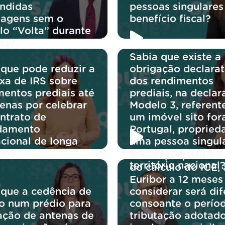
endidas
pessoas singulares
agens sem o
benefício fiscal?
lo “Volta” durante
as?
Sabia que existe a
 que pode reduzir a
obrigação declarat
axa de IRS sobre
dos rendimentos
mentos prediais até
prediais, na decla
enas por celebrar
Modelo 3, referent
ntrato de
um imóvel sito for
damento
Portugal, propried
acional de longa
uma pessoa singul
ão?
residente fiscal no
Sabia que para efe
território nacional
do cálculo do ICE, 
Euribor a 12 meses
 que a cedência de
considerar será dif
o num prédio para
consoante o perío
ação de antenas de
tributação adotado