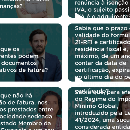
renúncia à isenção
inanças?
IVA, o sujeito pass
IVA é o adquirente
Sabia que o prazo
validade do formul
21-RFI e certificad
 que os
residência fiscal é,
rentes podem
máximo, de um an
r documentos
contar da data de
cativos de fatura?
certificação, expir
no último dia do p
identificado no
certificado?
Sabia que, para efe
 que não há
do Regime do Imp
ão de fatura, nos
Mínimo Global,
ços prestados entre
introduzido pela Le
ociedade sedeada
41/2024, uma sucu
stado Membro da
considerada entida