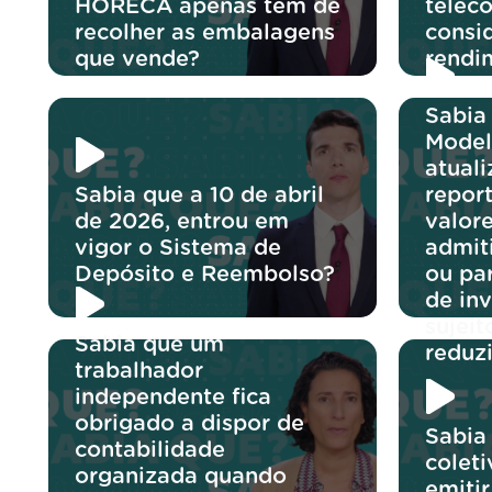
HORECA apenas tem de
telec
recolher as embalagens
consi
que vende?
rendi
Sabia
Model
atuali
Sabia que a 10 de abril
report
de 2026, entrou em
valore
vigor o Sistema de
admit
Depósito e Reembolso?
ou pa
de in
sujeit
Sabia que um
reduz
trabalhador
independente fica
obrigado a dispor de
Sabia
contabilidade
colet
organizada quando
emitir