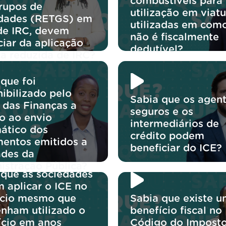
combustíveis para
rupos de
utilização em viatu
dades (RETGS) em
utilizadas em com
de IRC, devem
não é fiscalmente
ciar da aplicação
dedutível?
xa reduzida de IRC?
que foi
ibilizado pelo
Sabia que os agen
 das Finanças a
seguros e os
o ao envio
intermediários de
ático dos
crédito podem
entos emitidos a
beneficiar do ICE?
ades da
istração Pública?
 que as sociedades
 aplicar o ICE no
ício mesmo que
Sabia que existe 
enham utilizado o
benefício fiscal no
ício em anos
Código do Impost