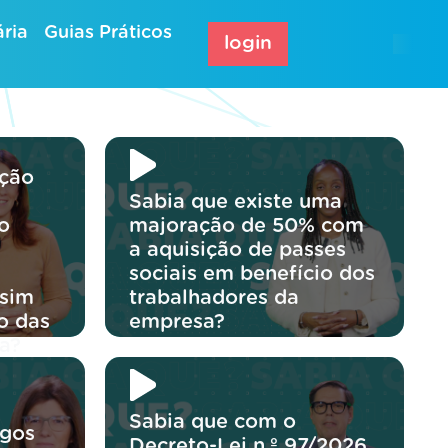
ria
Guias Práticos
login
ação
Sabia que existe uma
o
majoração de 50% com
a aquisição de passes
sociais em benefício dos
 sim
trabalhadores da
o das
empresa?
a?
Sabia que com o
rgos
Decreto-Lei n.º 97/2026,