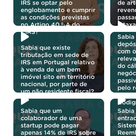
IRS se optar pelo
de ar
englobamento e cumprir
reven
as condições previstas
passar
no Artigo 40.º‑A do
à tax
CIRS?
Sabia
depós
Sabia que existe
com o
tributação em sede de
releva
IRS em Portugal relativo
do cá
à venda de um bem
negóc
imóvel sito em território
passi
nacional, por parte de
pelo 
um não residente fiscal?
isençã
Códig
Sabia que um
Sabia
colaborador de uma
entra
startup pode pagar
Siste
apenas 14% de IRS sobre
Reemb