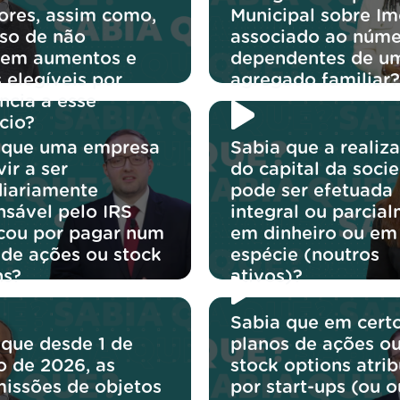
iores, assim como,
Municipal sobre Im
so de não
associado ao núme
irem aumentos e
dependentes de u
 elegíveis por
agregado familiar?
ncia a esse
cio?
 que uma empresa
Sabia que a realiz
ir a ser
do capital da soci
diariamente
pode ser efetuada
nsável pelo IRS
integral ou parcial
icou por pagar num
em dinheiro ou em
 de ações ou stock
espécie (noutros
ns?
ativos)?
Sabia que em cert
 que desde 1 de
planos de ações o
o de 2026, as
stock options atri
missões de objetos
por start-ups (ou o