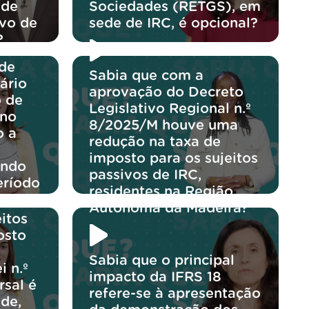
 de
Sociedades (RETGS), em
ivo de
sede de IRC, é opcional?
?
 de
Sabia que com a
ário
aprovação do Decreto
o de
Legislativo Regional n.º
 no
8/2025/M houve uma
o a
redução na taxa de
imposto para os sujeitos
ando
passivos de IRC,
eríodo
residentes na Região
Autónoma da Madeira?
itos
osto
Sabia que o principal
i n.º
impacto da IFRS 18
rsal é
refere-se à apresentação
de,