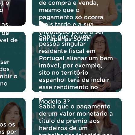
s) o
de compra e venda,
do
mesmo que o
pagamento só ocorra
 as
mais tarde e a sua
tributação poderá ser
 de
Sabia que se uma
em apenas 50%?
ável de
pessoa singular
residente fiscal em
Portugal alienar um bem
 ser
imóvel, por exemplo,
 dos
sito no território
itir o
espanhol terá de incluir
 no
esse rendimento no
Anexo J da declaração
Modelo 3?
Sabia que o pagamento
de um valor monetário a
título de prémio aos
os os
herdeiros de um
os por