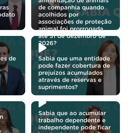
alimentação de animais
ras
de companhia quando
odato
acolhidos por
associações de proteção
animal foi prorrogada
até 31 de dezembro de
2026?
tes de
Sabia que uma entidade
pode fazer cobertura de
prejuízos acumulados
através de reservas e
suprimentos?
Sabia que ao acumular
um
trabalho dependente e
independente pode ficar
o