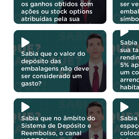
os ganhos obtidos com
ser v
ações ou stock options
embal
atribuídas pela sua
símbo
entidade patronal?
120 di
Sabia
sua t
Sabia que o valor do
rendi
depósito das
5% ap
embalagens não deve
um co
ser considerado um
arren
gasto?
habit
duraç
Sabia que no âmbito do
Sabia
Sistema de Depósito e
espaç
Reembolso, o canal
coloc