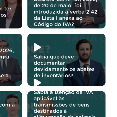
de 20 de maio, foi
 ter
introduzida a verba 2.42
dos
da Lista I anexa ao
Código do IVA?
/2026,
egra
Sabia que deve
documentar
devidamente os abates
se a
de inventários?
Sabia a isenção de IVA
aplicável às
 com a
transmissões de bens
destinados à