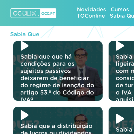
Skip
Novidades
Cursos
to
TOConline
Sabia Q
content
CCCLIX – OCC.pt
Sabia Que
Sabia que que há
Sabia
condições para os
ligei
sujeitos passivos
com m
deixarem de beneficiar
consi
do regime de isenção do
de tu
artigo 53.º do Código do
o IVA
IVA?
aquis
Sabia que a distribuição
Sabia
de lucros ou dividendos