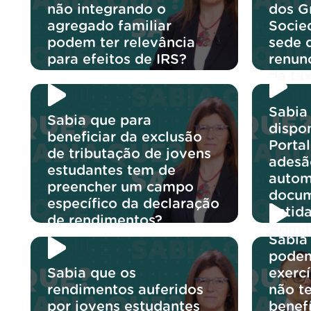
não integrando o
dos G
agregado familiar
Socie
podem ter relevância
sede 
para efeitos de IRS?
renun
da ta
Sabia 
Sabia que para
dispon
beneficiar da exclusão
Portal
de tributação de jovens
adesã
estudantes tem de
autom
preencher um campo
docum
específico da declaração
entid
de rendimentos?
Admin
Sabia
podem
Sabia que os
exerc
rendimentos auferidos
não t
por jovens estudantes
benef