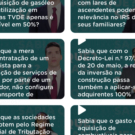
uisição de gasóleo
com lares de
utilização em
ascendentes podem
ras TVDE apenas é
relevância no IRS 
ível em 50%?
seus familiares?
 que a mera
Sabia que com o
ntratação de um
Decreto-Lei n.º 97
ista para a
de 20 de maio, a r
ação de serviços de
da inversão na
 por parte de um
construção passa
dor, não configura
também a aplicar-
ansporte de
adquirentes 100%
geiros?
isentos?
 que as sociedades
Sabia que o gasto
ptem pelo Regime
aquisição de
ial de Tributação