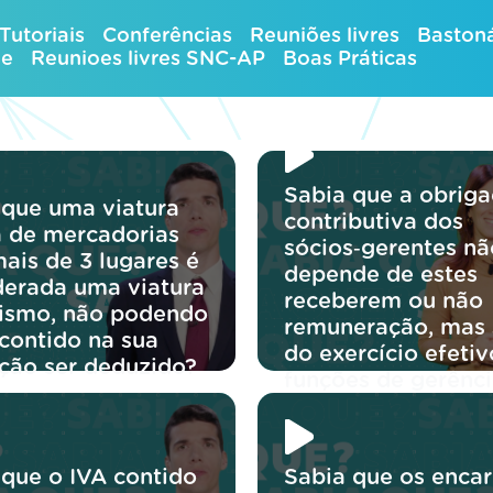
Tutoriais
Conferências
Reuniões livres
Bastoná
ue
Reunioes livres SNC-AP
Boas Práticas
Sabia que a obrig
 que uma viatura
contributiva dos
ra de mercadorias
sócios‑gerentes nã
ais de 3 lugares é
depende de estes
derada uma viatura
receberem ou não
rismo, não podendo
remuneração, mas
 contido na sua
do exercício efetiv
ição ser deduzido?
funções de gerênci
 que o IVA contido
Sabia que os enca