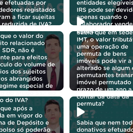
te efetuadas por
entidades elegívei
dedores registados
IRS pode ser devi
am a ficar sujeitas
apenas quando o
a reduzida de IVA?
colaborador vende
ações?
Sabia que em sede
 que o valor do
IMT, o valor tribut
ito relacionado
uma operação de
 SDR, não é
permuta de bens
nte para efeitos
imóveis pode vir a
lculo do volume de
alterado se algum
ios dos sujeitos
permutantes transm
vos abrangidos
imóvel permutado
regime especial de
prazo de um ano a
o do artigo 53.º do
contar da data da
o do IVA?
permuta?
 que após a
da em vigor do
ma de Depósito e
Sabia que nem tod
olso só poderão
donativos efetuad