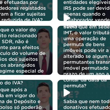
te efetuadas por
entidades elegívei
dedores registados
IRS pode ser devi
am a ficar sujeitas
apenas quando o
a reduzida de IVA?
colaborador vende
ações?
Sabia que em sede
 que o valor do
IMT, o valor tribut
ito relacionado
uma operação de
 SDR, não é
permuta de bens
nte para efeitos
imóveis pode vir a
lculo do volume de
alterado se algum
ios dos sujeitos
permutantes transm
vos abrangidos
imóvel permutado
regime especial de
prazo de um ano a
o do artigo 53.º do
contar da data da
o do IVA?
permuta?
 que após a
da em vigor do
ma de Depósito e
Sabia que nem tod
olso só poderão
donativos efetuad