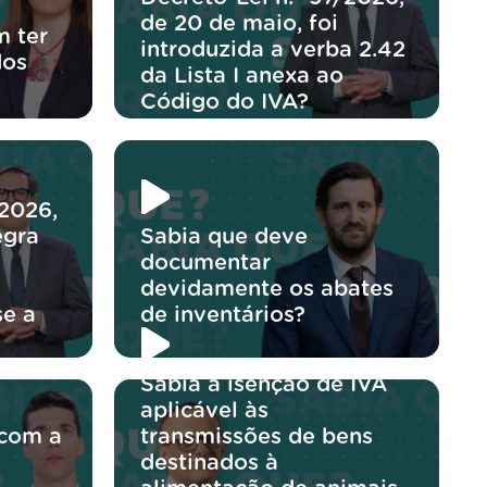
de 20 de maio, foi
 ter
introduzida a verba 2.42
dos
da Lista I anexa ao
Código do IVA?
/2026,
egra
Sabia que deve
documentar
devidamente os abates
se a
de inventários?
Sabia a isenção de IVA
aplicável às
 com a
transmissões de bens
destinados à