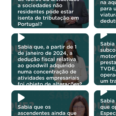
na aq
a sociedades não
para 
residentes pode estar
viatu
isenta de tributação em
dedut
Portugal?
Sabia
Sabia que, a partir de 1
subco
de janeiro de 2024, a
motor
dedução fiscal relativa
prest
ao goodwill adquirido
TVDE,
numa concentração de
opera
atividades empresariais
um tr
foi objeto de alterações?
passa
Sabia
Sabia que os
que o
ascendentes ainda que
Espec