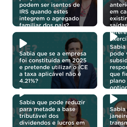
podem ser isentos de
anter
IRS quando estes
em ca
integrem o agregado
exist
familiar dos pais?
saídas
referê
exercí
Sabia
Sabia que se a empresa
pode v
foi constituída em 2025
subsi
e pretende utilizar o ICE
respo
a taxa aplicável não é
que f
4.21%?
plano
optio
Sabia que pode reduzir
para metade a base
Sabia
tributável dos
janeir
dividendos e lucros em
trans