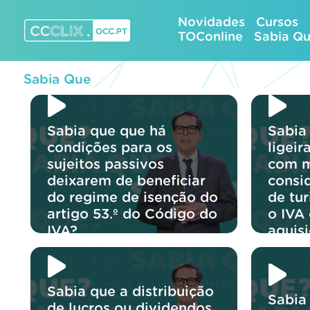
Skip
Novidades
Cursos
to
TOConline
Sabia Q
content
CCCLIX – OCC.pt
Sabia Que
Sabia que que há
Sabia
condições para os
ligei
sujeitos passivos
com m
deixarem de beneficiar
consi
do regime de isenção do
de tu
artigo 53.º do Código do
o IVA
IVA?
aquis
Sabia que a distribuição
Sabia
de lucros ou dividendos