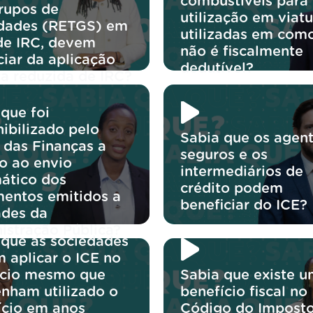
combustíveis para
rupos de
utilização em viatu
dades (RETGS) em
utilizadas em com
de IRC, devem
não é fiscalmente
ciar da aplicação
dedutível?
xa reduzida de IRC?
que foi
ibilizado pelo
Sabia que os agen
 das Finanças a
seguros e os
o ao envio
intermediários de
ático dos
crédito podem
entos emitidos a
beneficiar do ICE?
ades da
istração Pública?
 que as sociedades
 aplicar o ICE no
ício mesmo que
Sabia que existe 
enham utilizado o
benefício fiscal no
ício em anos
Código do Impost