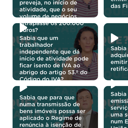
preveja, no início de
das F
atividade, que o seu
volume de negócios
ultrapasse os 200.000
euros?
Sabia que um
trabalhador
Sabia
independente que dá
adqui
início de atividade pode
emiti
ficar isento de IVA ao
retifi
abrigo do artigo 53.º do
Código do IVA?
Sabia
Sabia que para que
emiss
numa transmissão de
servi
bens imóveis possa ser
uma s
aplicado o Regime de
num E
renúncia à isenção de