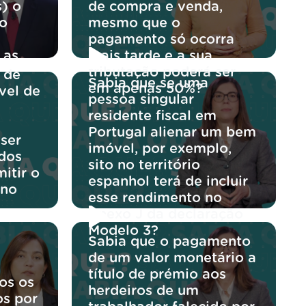
s) o
de compra e venda,
do
mesmo que o
pagamento só ocorra
 as
mais tarde e a sua
tributação poderá ser
 de
Sabia que se uma
em apenas 50%?
ável de
pessoa singular
residente fiscal em
Portugal alienar um bem
 ser
imóvel, por exemplo,
 dos
sito no território
itir o
espanhol terá de incluir
 no
esse rendimento no
Anexo J da declaração
Modelo 3?
Sabia que o pagamento
de um valor monetário a
título de prémio aos
os os
herdeiros de um
os por