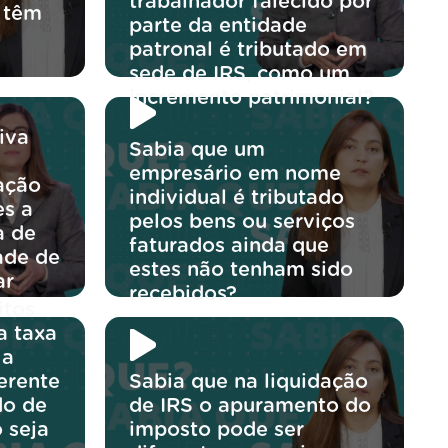
trabalhador falecido por
 têm
parte da entidade
patronal é tributado em
sede de IRS, como um
incremento patrimonial?
iva
Sabia que um
empresário em nome
ração
individual é tributado
es a
pelos bens ou serviços
a de
faturados ainda que
ade de
estes não tenham sido
ar
recebidos?
itos
?
a taxa
 a
erente
Sabia que na liquidação
do de
de IRS o apuramento do
 seja
imposto pode ser