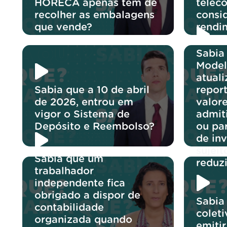
HORECA apenas tem de
telec
recolher as embalagens
consi
que vende?
rendi
Sabia
Model
atuali
Sabia que a 10 de abril
report
de 2026, entrou em
valore
vigor o Sistema de
admit
Depósito e Reembolso?
ou pa
de in
sujeit
Sabia que um
reduz
trabalhador
independente fica
obrigado a dispor de
Sabia
contabilidade
colet
organizada quando
emitir