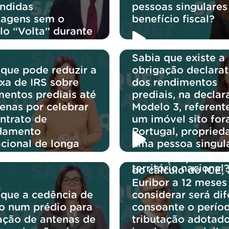
endidas
pessoas singulares
agens sem o
benefício fiscal?
lo “Volta” durante
as?
Sabia que existe a
 que pode reduzir a
obrigação declarat
axa de IRS sobre
dos rendimentos
mentos prediais até
prediais, na decla
enas por celebrar
Modelo 3, referent
ntrato de
um imóvel sito for
damento
Portugal, propried
acional de longa
uma pessoa singul
ão?
residente fiscal no
Sabia que para efe
território nacional
do cálculo do ICE, 
Euribor a 12 meses
 que a cedência de
considerar será dif
o num prédio para
consoante o perío
ação de antenas de
tributação adotado