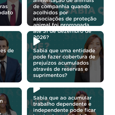
alimentação de animais
ras
de companhia quando
odato
acolhidos por
associações de proteção
animal foi prorrogada
até 31 de dezembro de
2026?
tes de
Sabia que uma entidade
pode fazer cobertura de
prejuízos acumulados
através de reservas e
suprimentos?
Sabia que ao acumular
um
trabalho dependente e
independente pode ficar
o