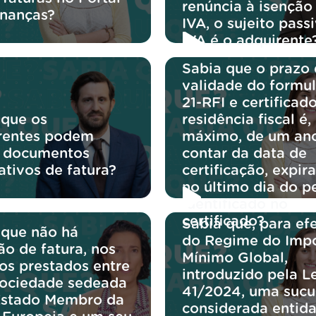
renúncia à isenção
inanças?
IVA, o sujeito pass
IVA é o adquirente
Sabia que o prazo
validade do formul
21-RFI e certificad
 que os
residência fiscal é,
rentes podem
máximo, de um an
r documentos
contar da data de
cativos de fatura?
certificação, expir
no último dia do p
identificado no
certificado?
Sabia que, para efe
 que não há
do Regime do Imp
ão de fatura, nos
Mínimo Global,
ços prestados entre
introduzido pela Le
ociedade sedeada
41/2024, uma sucu
stado Membro da
considerada entida