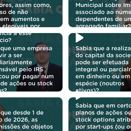
iores, assim como,
Municipal sobre Im
so de não
associado ao núme
irem aumentos e
dependentes de u
 elegíveis por
agregado familiar?
ncia a esse
cio?
 que uma empresa
Sabia que a realiz
ir a ser
do capital da soci
diariamente
pode ser efetuada
nsável pelo IRS
integral ou parcial
icou por pagar num
em dinheiro ou em
 de ações ou stock
espécie (noutros
ns?
ativos)?
Sabia que em cert
 que desde 1 de
planos de ações o
o de 2026, as
stock options atri
missões de objetos
por start-ups (ou o