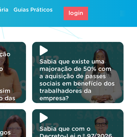
ria
Guias Práticos
login
ação
Sabia que existe uma
o
majoração de 50% com
a aquisição de passes
sociais em benefício dos
 sim
trabalhadores da
o das
empresa?
a?
Sabia que com o
rgos
Decreto-Lei n.º 97/2026,