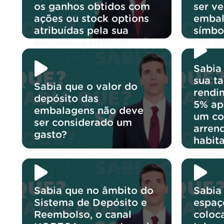
os ganhos obtidos com
ser v
ações ou stock options
embal
atribuídas pela sua
símbo
entidade patronal?
120 di
Sabia
sua t
Sabia que o valor do
rendi
depósito das
5% ap
embalagens não deve
um co
ser considerado um
arren
gasto?
habit
duraç
Sabia que no âmbito do
Sabia
Sistema de Depósito e
espaç
Reembolso, o canal
coloc