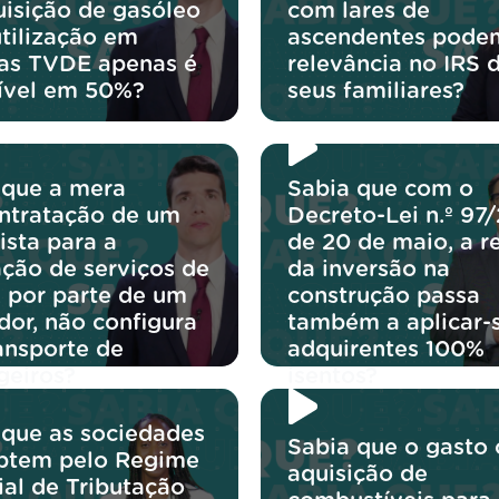
uisição de gasóleo
com lares de
utilização em
ascendentes podem
ras TVDE apenas é
relevância no IRS 
ível em 50%?
seus familiares?
 que a mera
Sabia que com o
ntratação de um
Decreto-Lei n.º 97
ista para a
de 20 de maio, a r
ação de serviços de
da inversão na
 por parte de um
construção passa
dor, não configura
também a aplicar-
ansporte de
adquirentes 100%
geiros?
isentos?
 que as sociedades
Sabia que o gasto
ptem pelo Regime
aquisição de
ial de Tributação