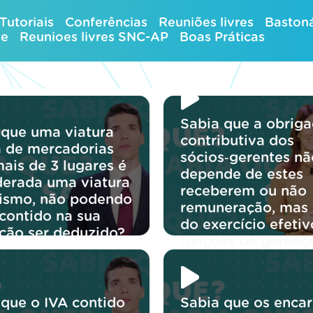
Tutoriais
Conferências
Reuniões livres
Bastoná
ue
Reunioes livres SNC-AP
Boas Práticas
Sabia que a obrig
 que uma viatura
contributiva dos
ra de mercadorias
sócios‑gerentes nã
ais de 3 lugares é
depende de estes
derada uma viatura
receberem ou não
rismo, não podendo
remuneração, mas
 contido na sua
do exercício efetiv
ição ser deduzido?
funções de gerênci
 que o IVA contido
Sabia que os enca