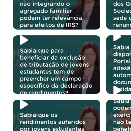
não integrando o
dos G
agregado familiar
Socie
podem ter relevância
sede 
para efeitos de IRS?
renun
da ta
Sabia 
Sabia que para
dispon
beneficiar da exclusão
Portal
de tributação de jovens
adesã
estudantes tem de
autom
preencher um campo
docum
específico da declaração
entid
de rendimentos?
Admin
Sabia
podem
Sabia que os
exerc
rendimentos auferidos
não t
por jovens estudantes
benef