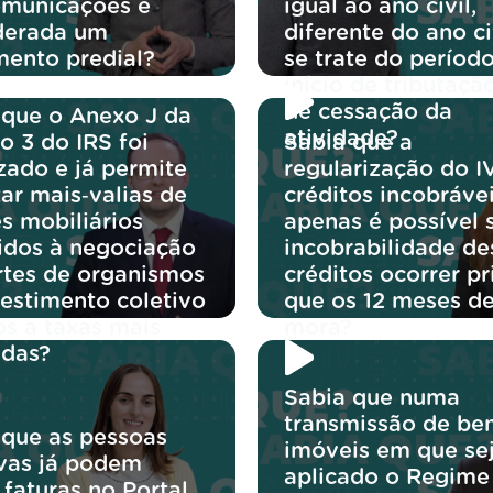
omunicações é
igual ao ano civil,
derada um
diferente do ano ci
mento predial?
se trate do períod
início de tributaçã
de cessação da
 que o Anexo J da
atividade?
o 3 do IRS foi
Sabia que a
zado e já permite
regularização do I
ar mais‑valias de
créditos incobráve
s mobiliários
apenas é possível 
idos à negociação
incobrabilidade de
rtes de organismos
créditos ocorrer p
vestimento coletivo
que os 12 meses d
os a taxas mais
mora?
idas?
Sabia que numa
transmissão de be
 que as pessoas
imóveis em que se
ivas já podem
aplicado o Regime
 faturas no Portal