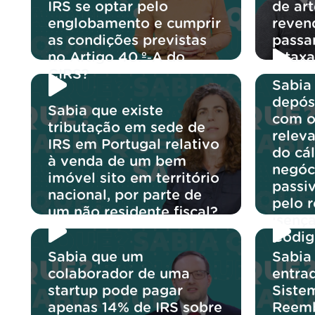
IRS se optar pelo
de ar
englobamento e cumprir
reven
as condições previstas
passar
no Artigo 40.º‑A do
à tax
CIRS?
Sabia
depós
Sabia que existe
com o
tributação em sede de
releva
IRS em Portugal relativo
do cá
à venda de um bem
negóc
imóvel sito em território
passi
nacional, por parte de
pelo 
um não residente fiscal?
isençã
Códig
Sabia que um
Sabia
colaborador de uma
entra
startup pode pagar
Siste
apenas 14% de IRS sobre
Reemb