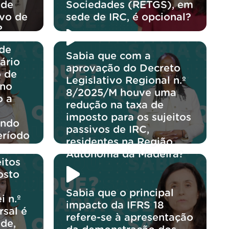
 de
Sociedades (RETGS), em
ivo de
sede de IRC, é opcional?
?
 de
Sabia que com a
ário
aprovação do Decreto
o de
Legislativo Regional n.º
 no
8/2025/M houve uma
o a
redução na taxa de
imposto para os sujeitos
ando
passivos de IRC,
eríodo
residentes na Região
Autónoma da Madeira?
itos
osto
Sabia que o principal
i n.º
impacto da IFRS 18
rsal é
refere-se à apresentação
de,