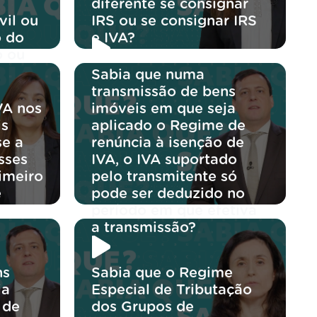
diferente se consignar
vil ou
IRS ou se consignar IRS
o do
e IVA?
o ou
Sabia que numa
transmissão de bens
VA nos
imóveis em que seja
is
aplicado o Regime de
se a
renúncia à isenção de
sses
IVA, o IVA suportado
rimeiro
pelo transmitente só
e
pode ser deduzido no
período em que efetiva
a transmissão?
ns
Sabia que o Regime
ja
Especial de Tributação
 de
dos Grupos de