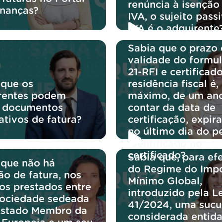
renúncia à isenção
inanças?
IVA, o sujeito pass
IVA é o adquirente
Sabia que o prazo
validade do formul
21-RFI e certificad
 que os
residência fiscal é,
rentes podem
máximo, de um an
r documentos
contar da data de
cativos de fatura?
certificação, expir
no último dia do p
identificado no
certificado?
Sabia que, para efe
 que não há
do Regime do Imp
ão de fatura, nos
Mínimo Global,
ços prestados entre
introduzido pela Le
ociedade sedeada
41/2024, uma sucu
stado Membro da
considerada entida