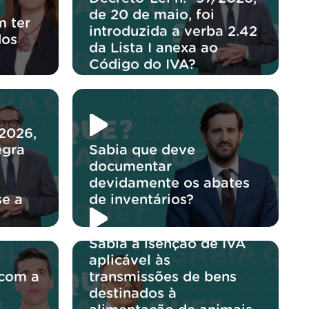
de 20 de maio, foi
 ter
introduzida a verba 2.42
dos
da Lista I anexa ao
Código do IVA?
/2026,
egra
Sabia que deve
documentar
devidamente os abates
se a
de inventários?
Sabia a isenção de IVA
aplicável às
 com a
transmissões de bens
destinados à