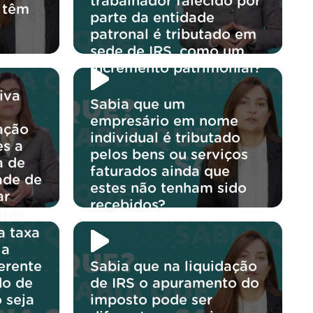
trabalhador falecido por
 têm
parte da entidade
patronal é tributado em
sede de IRS, como um
incremento patrimonial?
iva
Sabia que um
empresário em nome
ração
individual é tributado
es a
pelos bens ou serviços
a de
faturados ainda que
ade de
estes não tenham sido
ar
recebidos?
itos
?
a taxa
 a
erente
Sabia que na liquidação
do de
de IRS o apuramento do
 seja
imposto pode ser