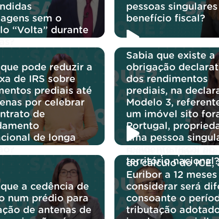
endidas
pessoas singulares
agens sem o
benefício fiscal?
lo “Volta” durante
as?
Sabia que existe a
 que pode reduzir a
obrigação declarat
axa de IRS sobre
dos rendimentos
mentos prediais até
prediais, na decla
enas por celebrar
Modelo 3, referent
ntrato de
um imóvel sito for
damento
Portugal, propried
acional de longa
uma pessoa singul
ão?
residente fiscal no
Sabia que para efe
território nacional
do cálculo do ICE, 
Euribor a 12 meses
 que a cedência de
considerar será dif
o num prédio para
consoante o perío
ação de antenas de
tributação adotado