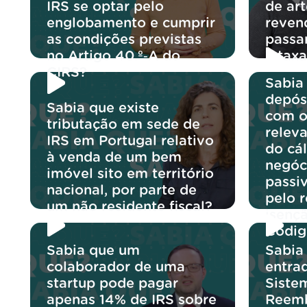
IRS se optar pelo
de ar
englobamento e cumprir
reven
as condições previstas
passar
no Artigo 40.º‑A do
à tax
CIRS?
Sabia
depós
Sabia que existe
com o
tributação em sede de
releva
IRS em Portugal relativo
do cá
à venda de um bem
negóc
imóvel sito em território
passi
nacional, por parte de
pelo 
um não residente fiscal?
isençã
Códig
Sabia que um
Sabia
colaborador de uma
entra
startup pode pagar
Siste
apenas 14% de IRS sobre
Reemb