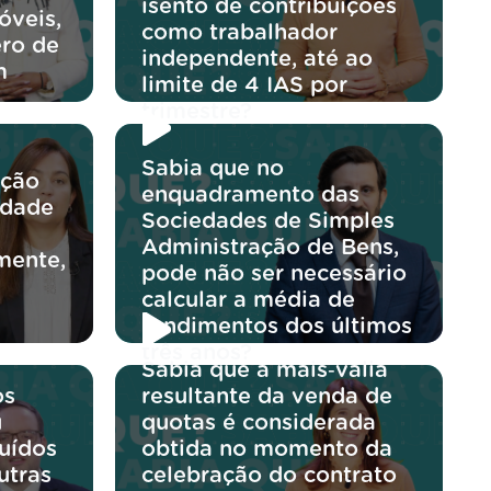
isento de contribuições
óveis,
como trabalhador
ro de
independente, até ao
m
limite de 4 IAS por
trimestre?
Sabia que no
ação
enquadramento das
edade
Sociedades de Simples
Administração de Bens,
mente,
pode não ser necessário
calcular a média de
rendimentos dos últimos
três anos?
Sabia que a mais‑valia
os
resultante da venda de
u
quotas é considerada
buídos
obtida no momento da
utras
celebração do contrato