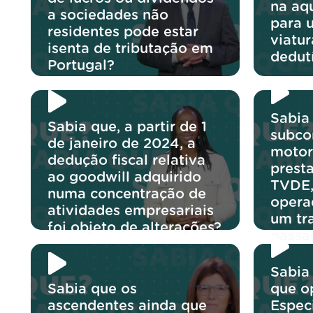
na aq
a sociedades não
para 
residentes pode estar
viatu
isenta de tributação em
dedut
Portugal?
Sabia
Sabia que, a partir de 1
subco
de janeiro de 2024, a
motor
dedução fiscal relativa
prest
ao goodwill adquirido
TVDE,
numa concentração de
opera
atividades empresariais
um tr
foi objeto de alterações?
passa
Sabia
Sabia que os
que o
ascendentes ainda que
Espec