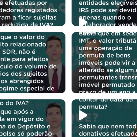
te efetuadas por
entidades elegívei
dedores registados
IRS pode ser devi
am a ficar sujeitas
apenas quando o
a reduzida de IVA?
colaborador vende
ações?
Sabia que em sede
 que o valor do
IMT, o valor tribut
ito relacionado
uma operação de
 SDR, não é
permuta de bens
nte para efeitos
imóveis pode vir a
lculo do volume de
alterado se algum
ios dos sujeitos
permutantes transm
vos abrangidos
imóvel permutado
regime especial de
prazo de um ano a
o do artigo 53.º do
contar da data da
o do IVA?
permuta?
 que após a
da em vigor do
ma de Depósito e
Sabia que nem tod
olso só poderão
donativos efetuad