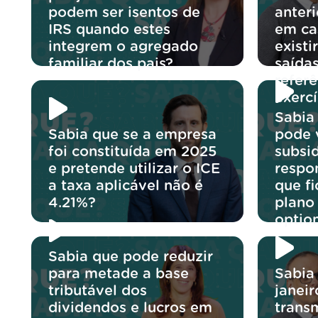
podem ser isentos de
anter
IRS quando estes
em ca
integrem o agregado
exist
familiar dos pais?
saídas
referê
exercí
Sabia
Sabia que se a empresa
pode v
foi constituída em 2025
subsi
e pretende utilizar o ICE
respo
a taxa aplicável não é
que f
4.21%?
plano
optio
Sabia que pode reduzir
para metade a base
Sabia
tributável dos
janeir
dividendos e lucros em
trans