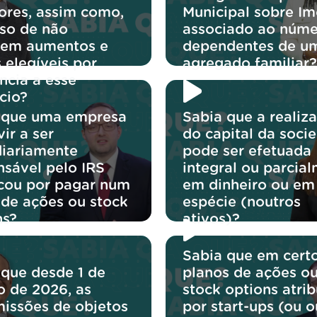
iores, assim como,
Municipal sobre Im
so de não
associado ao núme
irem aumentos e
dependentes de u
 elegíveis por
agregado familiar?
ncia a esse
cio?
 que uma empresa
Sabia que a realiz
ir a ser
do capital da soci
diariamente
pode ser efetuada
nsável pelo IRS
integral ou parcial
icou por pagar num
em dinheiro ou em
 de ações ou stock
espécie (noutros
ns?
ativos)?
Sabia que em cert
 que desde 1 de
planos de ações o
o de 2026, as
stock options atri
missões de objetos
por start-ups (ou o