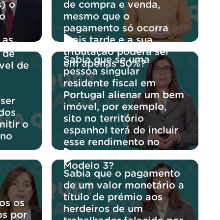
s) o
de compra e venda,
do
mesmo que o
pagamento só ocorra
 as
mais tarde e a sua
tributação poderá ser
 de
Sabia que se uma
em apenas 50%?
ável de
pessoa singular
residente fiscal em
Portugal alienar um bem
 ser
imóvel, por exemplo,
 dos
sito no território
itir o
espanhol terá de incluir
 no
esse rendimento no
Anexo J da declaração
Modelo 3?
Sabia que o pagamento
de um valor monetário a
título de prémio aos
os os
herdeiros de um
os por