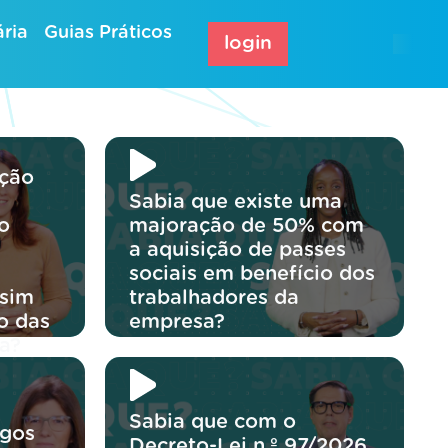
ria
Guias Práticos
login
ação
Sabia que existe uma
o
majoração de 50% com
a aquisição de passes
sociais em benefício dos
 sim
trabalhadores da
o das
empresa?
a?
Sabia que com o
rgos
Decreto-Lei n.º 97/2026,