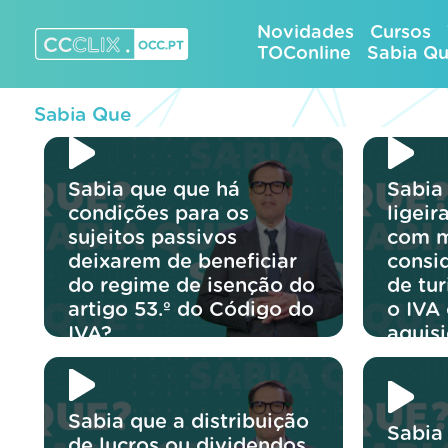
Skip
Novidades
Cursos
to
TOConline
Sabia Q
content
CCCLIX – OCC.pt
Sabia Que
Sabia que que há
Sabia
condições para os
ligei
sujeitos passivos
com m
deixarem de beneficiar
consi
do regime de isenção do
de tu
artigo 53.º do Código do
o IVA
IVA?
aquis
Sabia que a distribuição
Sabia
de lucros ou dividendos