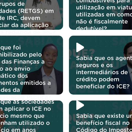
combustíveis para
rupos de
utilização em viatu
dades (RETGS) em
utilizadas em com
de IRC, devem
não é fiscalmente
ciar da aplicação
dedutível?
xa reduzida de IRC?
que foi
ibilizado pelo
Sabia que os agen
 das Finanças a
seguros e os
o ao envio
intermediários de
ático dos
crédito podem
entos emitidos a
beneficiar do ICE?
ades da
istração Pública?
 que as sociedades
 aplicar o ICE no
ício mesmo que
Sabia que existe 
enham utilizado o
benefício fiscal no
ício em anos
Código do Impost