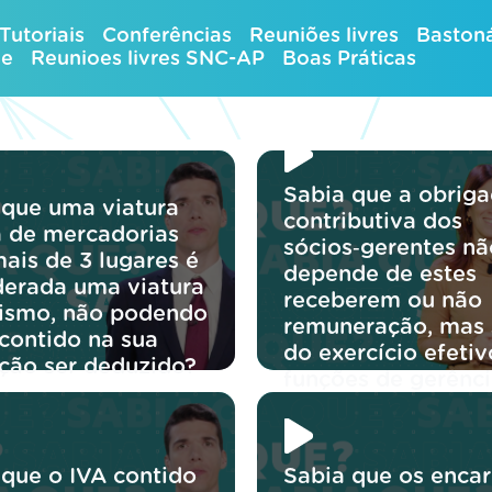
Tutoriais
Conferências
Reuniões livres
Bastoná
ue
Reunioes livres SNC-AP
Boas Práticas
Sabia que a obrig
 que uma viatura
contributiva dos
ra de mercadorias
sócios‑gerentes nã
ais de 3 lugares é
depende de estes
derada uma viatura
receberem ou não
rismo, não podendo
remuneração, mas
 contido na sua
do exercício efetiv
ição ser deduzido?
funções de gerênci
 que o IVA contido
Sabia que os enca