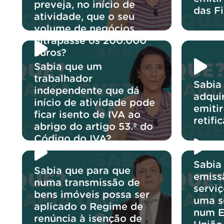
preveja, no início de
das F
atividade, que o seu
volume de negócios
ultrapasse os 200.000
euros?
Sabia que um
trabalhador
Sabia
independente que dá
adqui
início de atividade pode
emiti
ficar isento de IVA ao
retifi
abrigo do artigo 53.º do
Código do IVA?
Sabia
Sabia que para que
emiss
numa transmissão de
servi
bens imóveis possa ser
uma s
aplicado o Regime de
num E
renúncia à isenção de