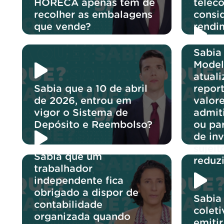
HORECA apenas tem de
telec
recolher as embalagens
consi
que vende?
rendi
Sabia
Model
atuali
Sabia que a 10 de abril
report
de 2026, entrou em
valore
vigor o Sistema de
admit
Depósito e Reembolso?
ou pa
de in
sujeit
Sabia que um
reduz
trabalhador
independente fica
obrigado a dispor de
Sabia
contabilidade
colet
organizada quando
emitir