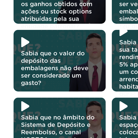
os ganhos obtidos com
ser v
ações ou stock options
embal
atribuídas pela sua
símbo
entidade patronal?
120 di
Sabia
sua t
Sabia que o valor do
rendi
depósito das
5% ap
embalagens não deve
um co
ser considerado um
arren
gasto?
habit
duraç
Sabia que no âmbito do
Sabia
Sistema de Depósito e
espaç
Reembolso, o canal
coloc