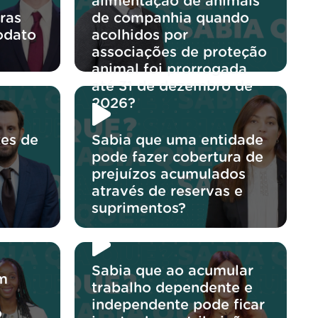
alimentação de animais
ras
de companhia quando
odato
acolhidos por
associações de proteção
animal foi prorrogada
até 31 de dezembro de
2026?
tes de
Sabia que uma entidade
pode fazer cobertura de
prejuízos acumulados
através de reservas e
suprimentos?
Sabia que ao acumular
um
trabalho dependente e
independente pode ficar
o