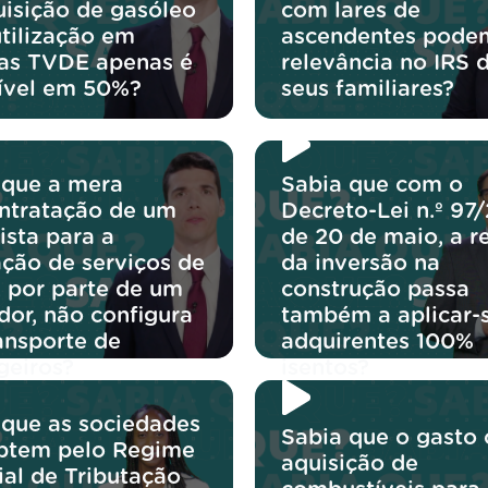
uisição de gasóleo
com lares de
utilização em
ascendentes podem
ras TVDE apenas é
relevância no IRS 
ível em 50%?
seus familiares?
 que a mera
Sabia que com o
ntratação de um
Decreto-Lei n.º 97
ista para a
de 20 de maio, a r
ação de serviços de
da inversão na
 por parte de um
construção passa
dor, não configura
também a aplicar-
ansporte de
adquirentes 100%
geiros?
isentos?
 que as sociedades
Sabia que o gasto
ptem pelo Regime
aquisição de
ial de Tributação