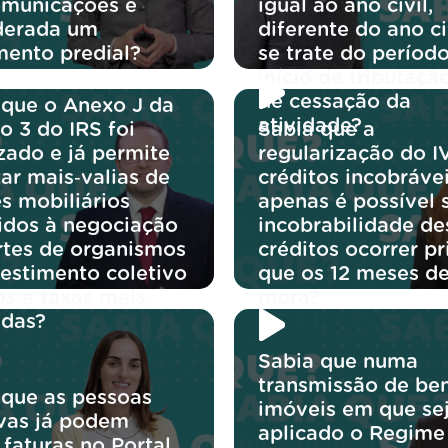
omunicações é
igual ao ano civil,
derada um
diferente do ano ci
mento predial?
se trate do períod
início de tributaçã
de cessação da
 que o Anexo J da
atividade?
o 3 do IRS foi
Sabia que a
zado e já permite
regularização do I
ar mais‑valias de
créditos incobráve
s mobiliários
apenas é possível 
idos à negociação
incobrabilidade de
rtes de organismos
créditos ocorrer p
vestimento coletivo
que os 12 meses d
os a taxas mais
mora?
idas?
Sabia que numa
transmissão de be
 que as pessoas
imóveis em que se
ivas já podem
aplicado o Regime
 faturas no Portal