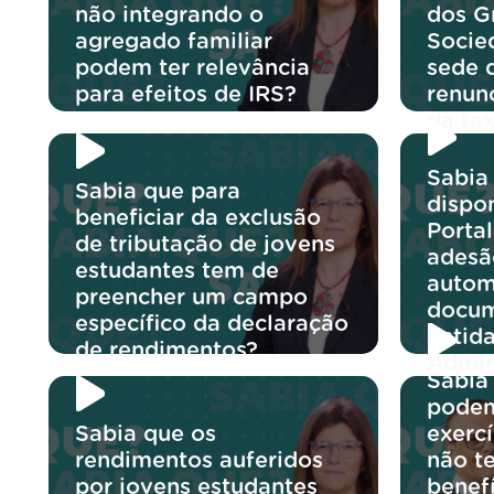
não integrando o
dos G
agregado familiar
Socie
podem ter relevância
sede 
para efeitos de IRS?
renun
da ta
Sabia 
Sabia que para
dispon
beneficiar da exclusão
Portal
de tributação de jovens
adesã
estudantes tem de
autom
preencher um campo
docum
específico da declaração
entid
de rendimentos?
Admin
Sabia
podem
Sabia que os
exerc
rendimentos auferidos
não t
por jovens estudantes
benef