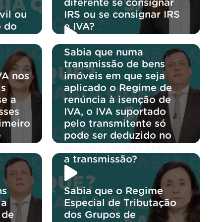
diferente se consignar
vil ou
IRS ou se consignar IRS
o do
e IVA?
o ou
Sabia que numa
transmissão de bens
VA nos
imóveis em que seja
is
aplicado o Regime de
se a
renúncia à isenção de
sses
IVA, o IVA suportado
rimeiro
pelo transmitente só
e
pode ser deduzido no
período em que efetiva
a transmissão?
ns
Sabia que o Regime
ja
Especial de Tributação
 de
dos Grupos de