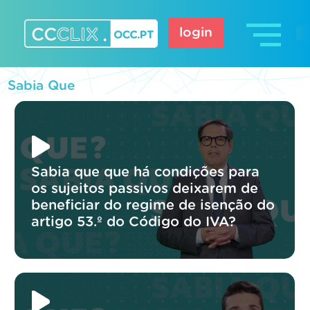
Skip
to
login
content
CCCLIX – OCC.pt
Sabia Que
Sabia que que há condições para
os sujeitos passivos deixarem de
beneficiar do regime de isenção do
artigo 53.º do Código do IVA?