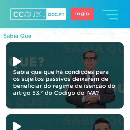
Skip
to
login
content
CCCLIX – OCC.pt
Sabia Que
Sabia que que há condições para
os sujeitos passivos deixarem de
beneficiar do regime de isenção do
artigo 53.º do Código do IVA?