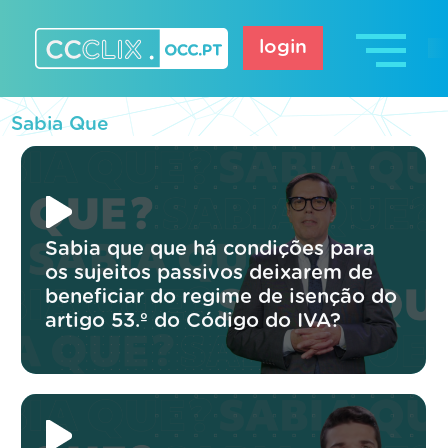
Skip
to
login
content
CCCLIX – OCC.pt
Sabia Que
Sabia que que há condições para
os sujeitos passivos deixarem de
beneficiar do regime de isenção do
artigo 53.º do Código do IVA?