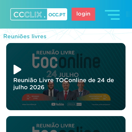
Skip
to
login
content
CCCLIX – OCC.pt
Reuniões livres
Reunião Livre TOConline de 24 de
julho 2026