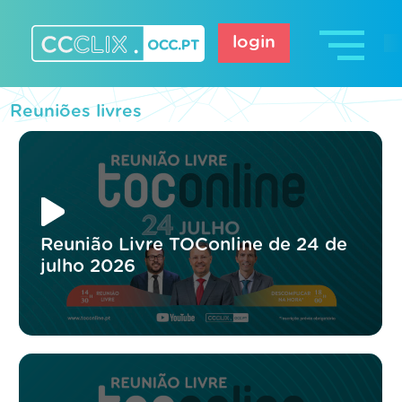
Skip
to
login
content
CCCLIX – OCC.pt
Reuniões livres
Reunião Livre TOConline de 24 de
julho 2026