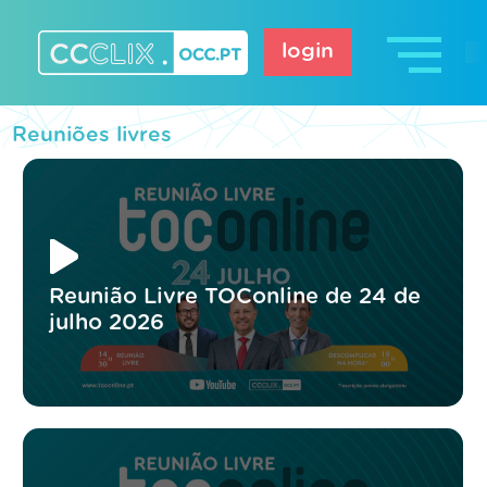
Skip
to
login
content
CCCLIX – OCC.pt
Reuniões livres
Reunião Livre TOConline de 24 de
julho 2026