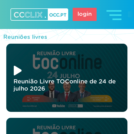
Skip
to
login
content
CCCLIX – OCC.pt
Reuniões livres
Reunião Livre TOConline de 24 de
julho 2026