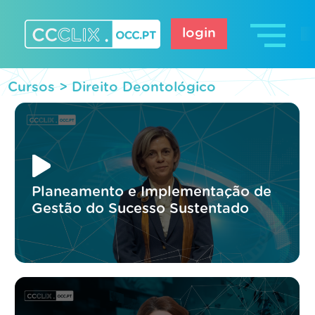
Skip
to
login
content
CCCLIX – OCC.pt
Cursos >
Direito Deontológico
Planeamento e Implementação de
Gestão do Sucesso Sustentado