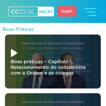
Skip
to
login
content
CCCLIX – OCC.pt
Boas Práticas
Boas práticas – Capítulo 1,
Relacionamento do contabilista
com a Ordem e os colegas