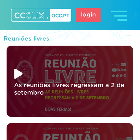
Skip
to
login
content
CCCLIX – OCC.pt
Reuniões livres
As reuniões livres regressam a 2 de
setembro