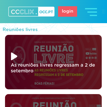
Skip
to
login
content
CCCLIX – OCC.pt
Reuniões livres
As reuniões livres regressam a 2 de
setembro