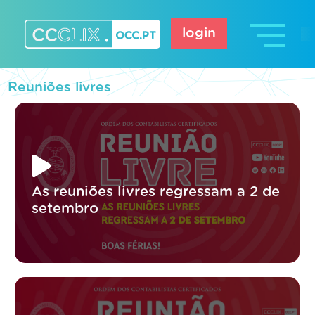
Skip
to
login
content
CCCLIX – OCC.pt
Reuniões livres
As reuniões livres regressam a 2 de
setembro