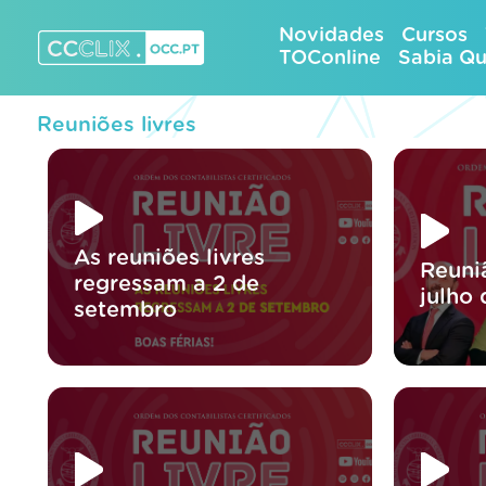
Skip
Novidades
Cursos
to
TOConline
Sabia Q
content
CCCLIX – OCC.pt
Reuniões livres
As reuniões livres
Reuni
regressam a 2 de
julho
setembro