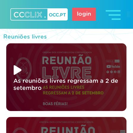
Skip
to
login
content
CCCLIX – OCC.pt
Reuniões livres
As reuniões livres regressam a 2 de
setembro