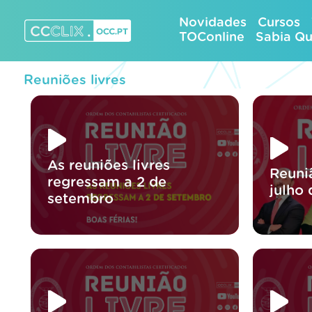
Skip
Novidades
Cursos
to
TOConline
Sabia Q
content
CCCLIX – OCC.pt
Reuniões livres
As reuniões livres
Reuni
regressam a 2 de
julho
setembro