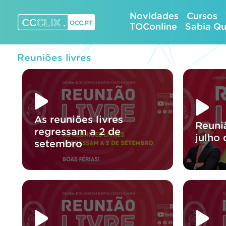
Skip
Novidades
Cursos
to
TOConline
Sabia Q
content
CCCLIX – OCC.pt
Reuniões livres
As reuniões livres
Reuni
regressam a 2 de
julho
setembro