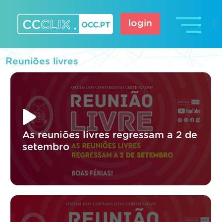
Skip
to
login
content
CCCLIX – OCC.pt
Reuniões livres
As reuniões livres regressam a 2 de
setembro