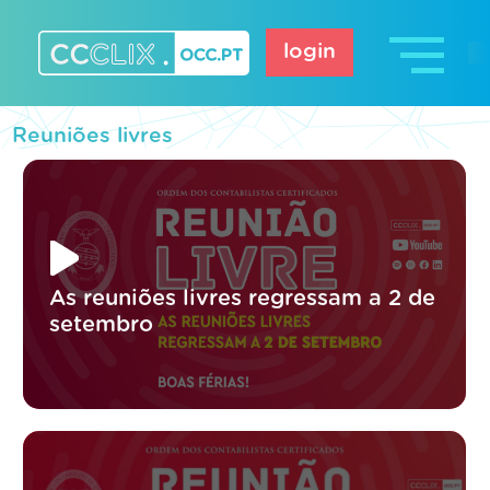
Skip
to
login
content
CCCLIX – OCC.pt
Reuniões livres
As reuniões livres regressam a 2 de
setembro