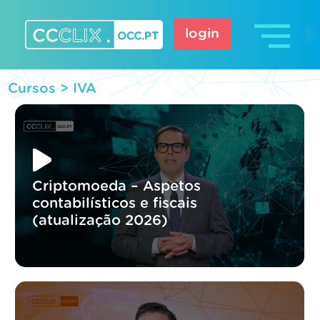
Skip
to
login
content
CCCLIX – OCC.pt
Cursos >
IVA
Criptomoeda – Aspetos
contabilísticos e fiscais
(atualização 2026)