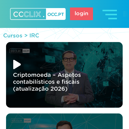
Skip
to
login
content
CCCLIX – OCC.pt
Cursos >
IRC
Criptomoeda – Aspetos
contabilísticos e fiscais
(atualização 2026)