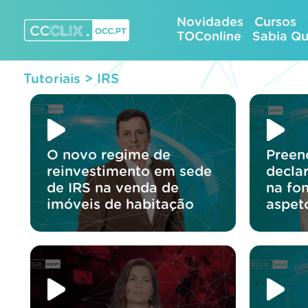
Skip
Novidades
Cursos
to
TOConline
Sabia Q
content
CCCLIX – OCC.pt
Tutoriais >
IRS
O novo regime de
Preen
reinvestimento em sede
decla
de IRS na venda de
na fon
imóveis de habitação
aspet