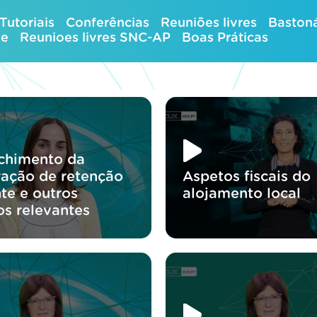
Tutoriais
Conferências
Reuniões livres
Bastoná
ue
Reunioes livres SNC-AP
Boas Práticas
chimento da
ração de retenção
Aspetos fiscais do
te e outros
alojamento local
os relevantes