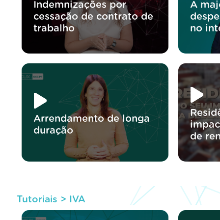
Indemnizações por
A maj
cessação de contrato de
despe
trabalho
no int
Residê
Arrendamento de longa
impac
duração
de re
Tutoriais >
IVA