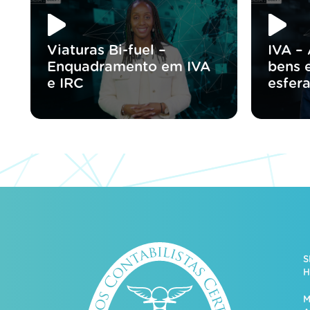
Viaturas Bi-fuel –
IVA – 
Enquadramento em IVA
bens 
e IRC
esfera
S
H
M