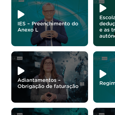
Escol
IES – Preenchimento do
deduç
Anexo L
e as t
autó
Adiantamentos –
Regim
Obrigação de faturação