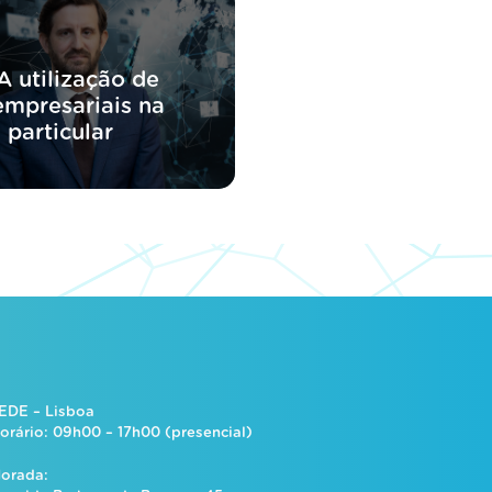
A utilização de
empresariais na
 particular
EDE – Lisboa
orário: 09h00 – 17h00 (presencial)
orada: