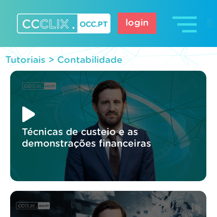
Skip
to
login
content
CCCLIX – OCC.pt
Tutoriais >
Contabilidade
Técnicas de custeio e as
demonstrações financeiras