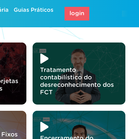
ria
Guias Práticos
login
Tratamento
contabilístico do
rjetas
desreconhecimento dos
s
FCT
 Fixos
Encerramento do