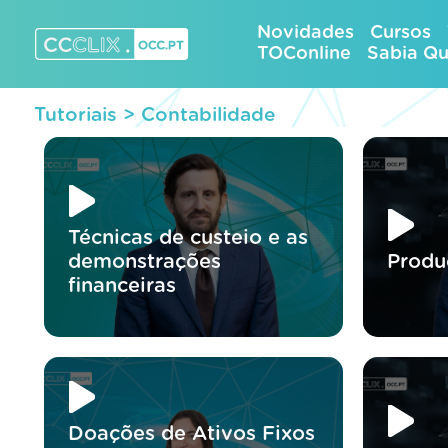
Skip
Novidades
Cursos
to
TOConline
Sabia Q
content
CCCLIX – OCC.pt
Tutoriais >
Contabilidade
Técnicas de custeio e as
demonstrações
Produ
financeiras
Doações de Ativos Fixos