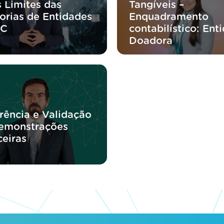
 Limites das
Tangíveis –
orias de Entidades
Enquadramento
NC
contabilístico: Ent
Doadora
rência e Validação
emonstrações
ceiras