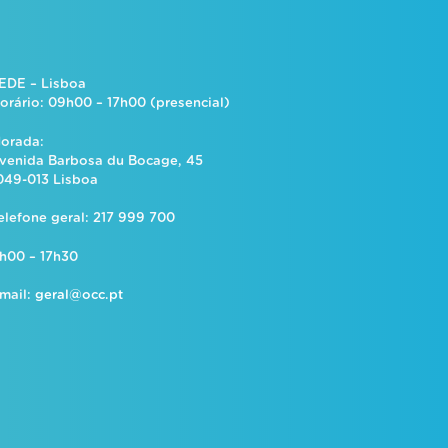
EDE – Lisboa
orário: 09h00 – 17h00 (presencial)
orada:
venida Barbosa du Bocage, 45
049-013 Lisboa
elefone geral: 217 999 700
h00 – 17h30
mail:
geral@occ.pt