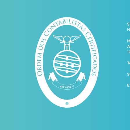
S
H
M
A
1
T
9
E