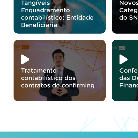
Tangíveis –
Novos
Enquadramento
Categ
contabilístico: Entidade
do S
Beneficiária
Tratamento
Confe
contabilístico dos
das D
contratos de confirming
Finan