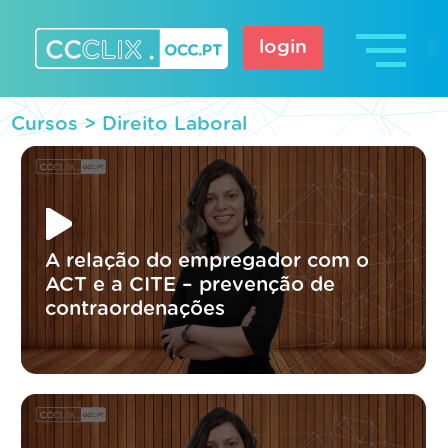
Skip
to
login
content
CCCLIX – OCC.pt
Cursos >
Direito Laboral
A relação do empregador com o
ACT e a CITE – prevenção de
contraordenações