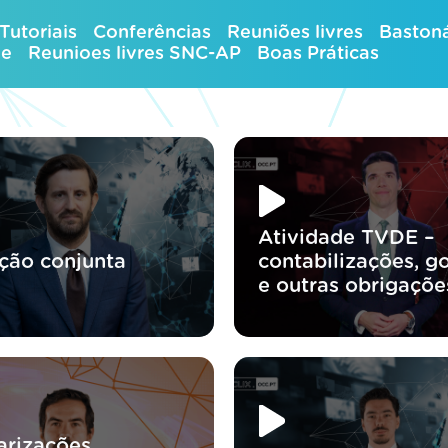
Tutoriais
Conferências
Reuniões livres
Bastoná
ue
Reunioes livres SNC-AP
Boas Práticas
Atividade TVDE –
ção conjunta
contabilizações, go
e outras obrigaçõe
arizações