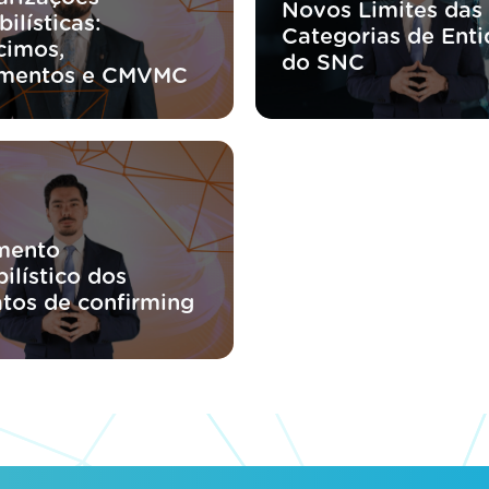
Novos Limites das
ilísticas:
Categorias de Ent
cimos,
do SNC
imentos e CMVMC
mento
ilístico dos
atos de confirming