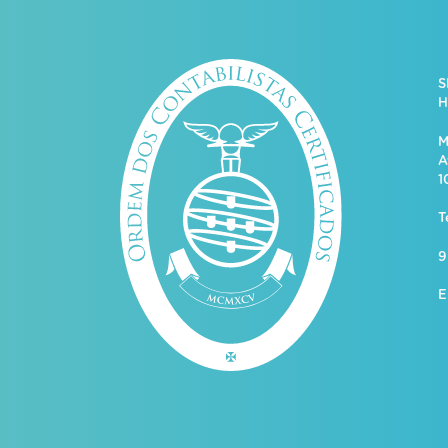
S
H
M
A
1
T
9
E