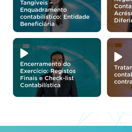
Tangíveis –
Contab
Enquadramento
Acrés
contabilístico: Entidade
Difer
Beneficiária
Encerramento do
Trata
Exercício: Registos
contab
Finais e Check-list
contr
Contabilística