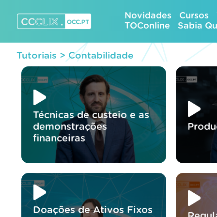
Skip
Novidades
Cursos
to
TOConline
Sabia Q
content
CCCLIX – OCC.pt
Tutoriais >
Contabilidade
Técnicas de custeio e as
demonstrações
Produ
financeiras
Doações de Ativos Fixos
Regul