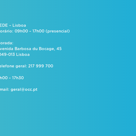
EDE – Lisboa
orário: 09h00 – 17h00 (presencial)
orada:
venida Barbosa du Bocage, 45
049-013 Lisboa
elefone geral: 217 999 700
h00 – 17h30
mail:
geral@occ.pt