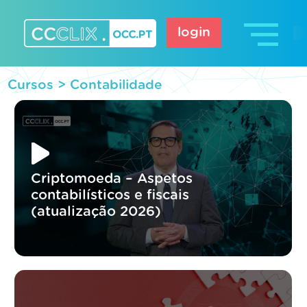
Skip
to
login
content
CCCLIX – OCC.pt
Cursos >
Contabilidade
Criptomoeda – Aspetos
contabilísticos e fiscais
(atualização 2026)