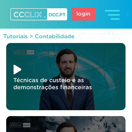
Skip
to
login
content
CCCLIX – OCC.pt
Tutoriais >
Contabilidade
Técnicas de custeio e as
demonstrações financeiras