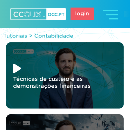
Skip
to
login
content
CCCLIX – OCC.pt
Tutoriais >
Contabilidade
Técnicas de custeio e as
demonstrações financeiras