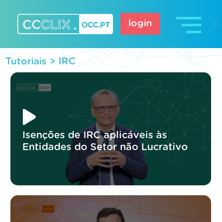
Skip
to
login
content
CCCLIX – OCC.pt
Tutoriais >
IRC
Isenções de IRC aplicáveis às
Entidades do Setor não Lucrativo