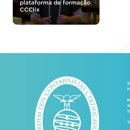
plataforma de formação
CCClix
S
H
M
A
1
T