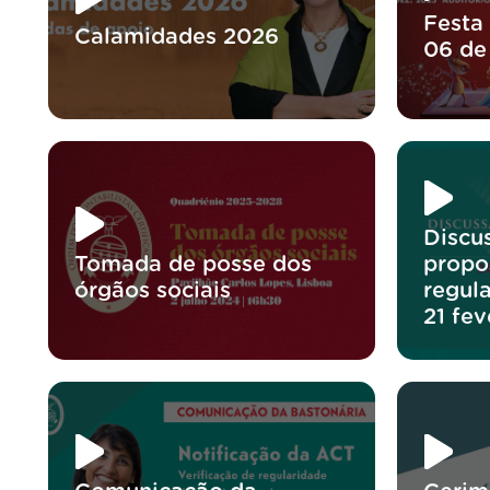
Festa
Calamidades 2026
06 de
Discu
Tomada de posse dos
propo
órgãos sociais
regul
21 fe