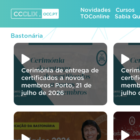
Skip
Novidades
Cursos
to
TOConline
Sabia Q
content
CCCLIX – OCC.pt
Bastonária
Cerimónia de entrega de
Cerim
certificados a novos
certif
membros- Porto, 21 de
membr
julho de 2026
julho