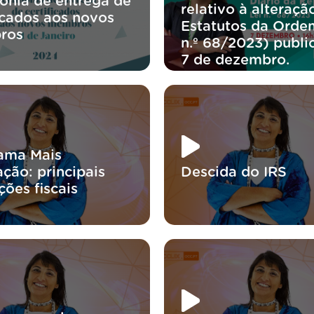
ónia de entrega de
relativo à alteraçã
ficados aos novos
Estatutos da Orde
ros
n.º 68/2023) publi
7 de dezembro.
ama Mais
ção: principais
Descida do IRS
ções fiscais