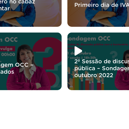
ero no cabaz
Primeiro dia de IV
ntar
2ª Sessão de discu
agem OCC –
pública – Sondage
tados
outubro 2022