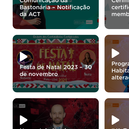
Comunicação da
Cerim
Bastonária – Notificação
certi
da ACT
memb
Progr
Festa de Natal 2023 – 30
Habita
de novembro
altera