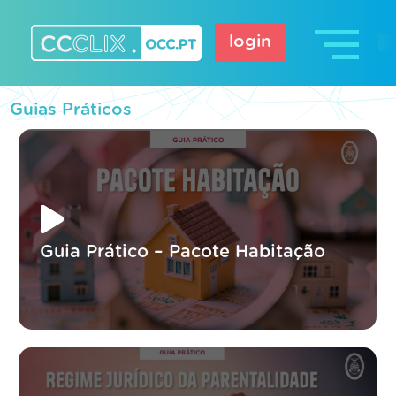
Skip
to
login
content
CCCLIX – OCC.pt
Guias Práticos
Guia Prático – Pacote Habitação