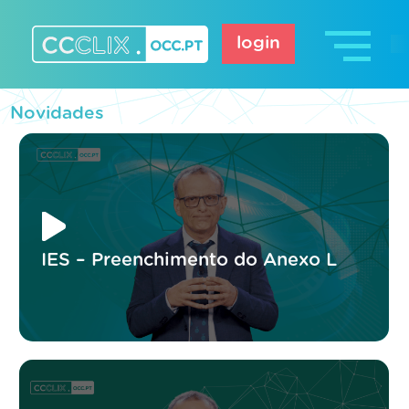
Skip
to
login
content
CCCLIX – OCC.pt
Novidades
IES – Preenchimento do Anexo L