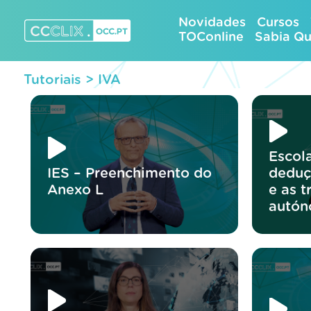
Skip
Novidades
Cursos
to
TOConline
Sabia Q
content
CCCLIX – OCC.pt
Tutoriais >
IVA
Escol
IES – Preenchimento do
deduç
Anexo L
e as t
autó