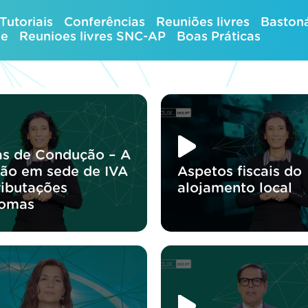
Tutoriais
Conferências
Reuniões livres
Bastoná
ue
Reunioes livres SNC-AP
Boas Práticas
as de Condução – A
ão em sede de IVA
Aspetos fiscais do
ributações
alojamento local
nomas