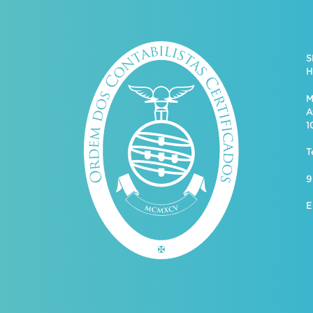
S
H
M
A
1
T
9
E