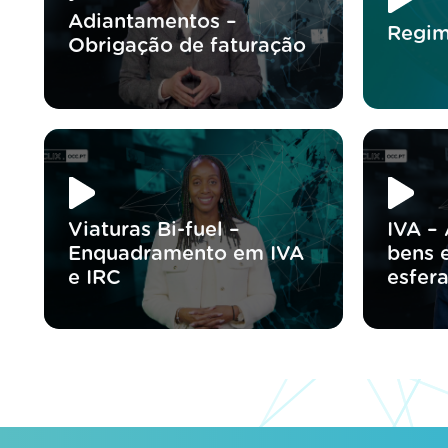
Adiantamentos –
Regim
Obrigação de faturação
Viaturas Bi-fuel –
IVA – 
Enquadramento em IVA
bens 
e IRC
esfera