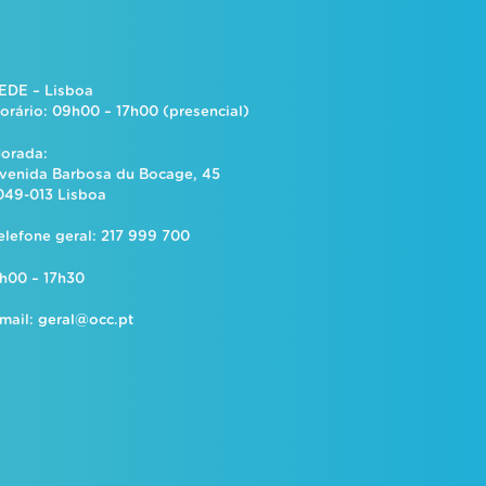
EDE – Lisboa
orário: 09h00 – 17h00 (presencial)
orada:
venida Barbosa du Bocage, 45
049-013 Lisboa
elefone geral: 217 999 700
h00 – 17h30
mail:
geral@occ.pt