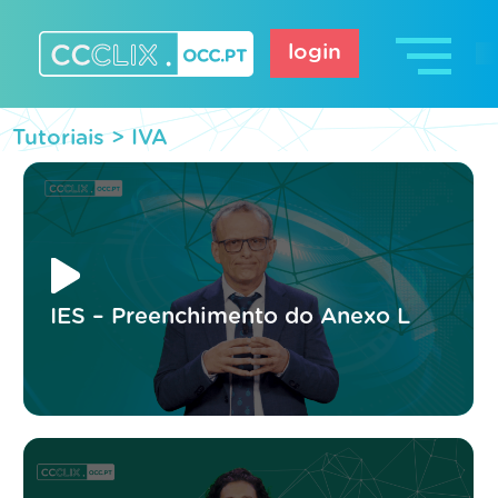
Skip
to
login
content
CCCLIX – OCC.pt
Tutoriais >
IVA
IES – Preenchimento do Anexo L