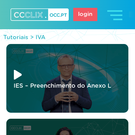
Skip
to
login
content
CCCLIX – OCC.pt
Tutoriais >
IVA
IES – Preenchimento do Anexo L